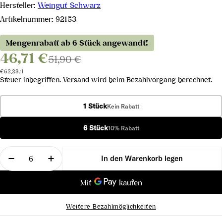
Hersteller:
Weingut Schwarz
Artikelnummer:
92153
Mengenrabatt ab 6 Stück angewandt!
46,71 €
51,90 €
Stückpreis
pro
€62,28
/
l
Steuer inbegriffen.
Versand
wird beim Bezahlvorgang berechnet.
1 Stück
Kein Rabatt
6 Stück
10% Rabatt
Menge
In den Warenkorb legen
Menge für Schwarz Rot 2023 verringern
Menge für Schwarz Rot 2023 erhöhen
Weitere Bezahlmöglichkeiten