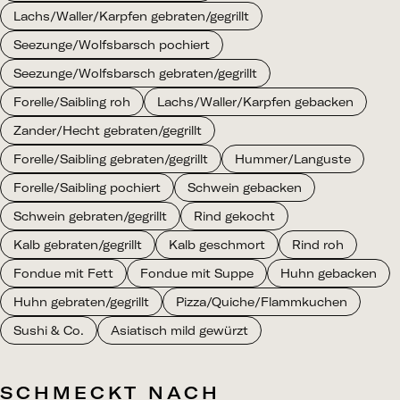
Lachs/Waller/Karpfen gebraten/gegrillt
Seezunge/Wolfsbarsch pochiert
Seezunge/Wolfsbarsch gebraten/gegrillt
Forelle/Saibling roh
Lachs/Waller/Karpfen gebacken
Zander/Hecht gebraten/gegrillt
Forelle/Saibling gebraten/gegrillt
Hummer/Languste
Forelle/Saibling pochiert
Schwein gebacken
Schwein gebraten/gegrillt
Rind gekocht
Kalb gebraten/gegrillt
Kalb geschmort
Rind roh
Fondue mit Fett
Fondue mit Suppe
Huhn gebacken
Huhn gebraten/gegrillt
Pizza/Quiche/Flammkuchen
Sushi & Co.
Asiatisch mild gewürzt
SCHMECKT NACH