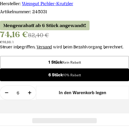
Hersteller:
Weingut Pichler-Krutzler
Artikelnummer:
245031
Mengenrabatt ab 6 Stück angewandt!
74,16 €
82,40 €
Stückpreis
pro
€98,88
/
l
Steuer inbegriffen.
Versand
wird beim Bezahlvorgang berechnet.
1 Stück
Kein Rabatt
6 Stück
10% Rabatt
Menge
In den Warenkorb legen
Menge für Grüner Veltliner Ried Pfaffenberg Alte
Menge für Grüner Veltliner Ried Pfaffe