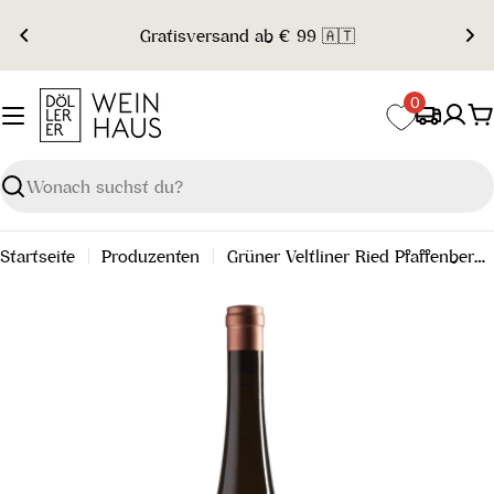
Zum
Gratisversand ab € 99 🇦🇹
Inhalt
springen
0
W
Suchen
Startseite
Produzenten
Grüner Veltliner Ried Pfaffenberg Alte Reben Kremstal DAC Reserve 2021