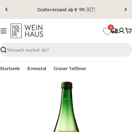
Zum
Gratisversand ab € 99 🇦🇹
Inhalt
springen
0
W
Suchen
Startseite
Kremstal
Grüner Veltliner