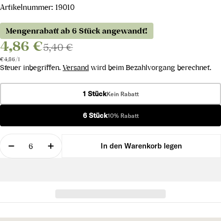
Artikelnummer:
19010
Mengenrabatt ab 6 Stück angewandt!
4,86 €
5,40 €
Stückpreis
pro
€4,86
/
l
Steuer inbegriffen.
Versand
wird beim Bezahlvorgang berechnet.
1 Stück
Kein Rabatt
6 Stück
10% Rabatt
Menge
In den Warenkorb legen
Menge für Grüner Veltliner verringern
Menge für Grüner Veltliner erhöhen