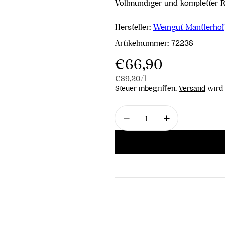
Vollmundiger und kompletter R
Hersteller:
Weingut Mantlerhof
Artikelnummer:
72238
Regulärer
€66,90
Stückpreis
pro
€89,20
/
l
Preis
Steuer inbegriffen.
Versand
wird 
Menge
Menge für Riesling Wi
Menge für Ri