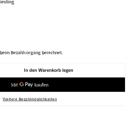
iesling
beim Bezahlvorgang berechnet.
In den Warenkorb legen
eland 1ÖTW Kremstal DAC 2021 verringern
esling Wieland 1ÖTW Kremstal DAC 2021 erhöhen
Weitere Bezahlmöglichkeiten