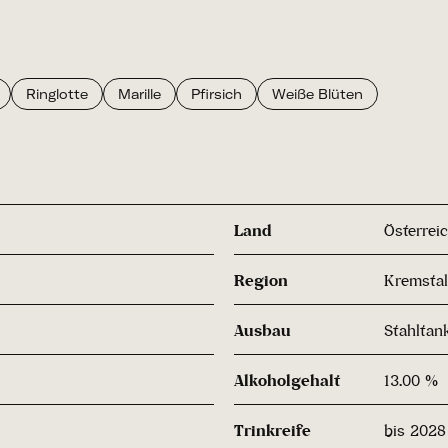
Ringlotte
Marille
Pfirsich
Weiße Blüten
Land
Österrei
Region
Kremstal
Ausbau
Stahltan
Alkoholgehalt
13.00 %
Trinkreife
bis 2028