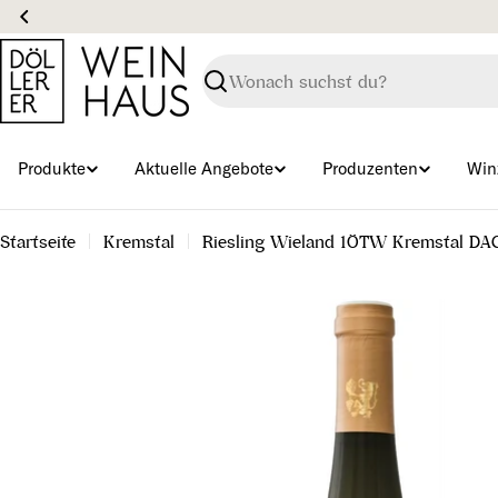
Zum
Inhalt
springen
Suchen
Produkte
Aktuelle Angebote
Produzenten
Win
Startseite
Kremstal
Riesling Wieland 1ÖTW Kremstal DA