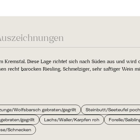
Auszeichnungen
m Kremstal. Diese Lage richtet sich nach Süden aus und wird
esen recht barocken Riesling. Schmelziger, sehr saftiger Wein m
unge/Wolfsbarsch gebraten/gegrillt
Steinbutt/Seeteufel poch
gebraten/gegrillt
Lachs/Waller/Karpfen roh
Forelle/Saiblin
bse/Schnecken