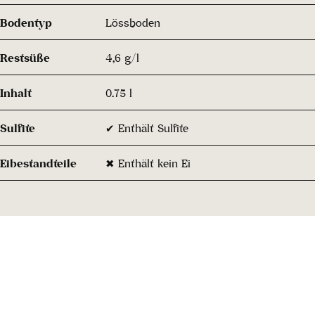
Bodentyp
Lössboden
Restsüße
4,6 g/l
Inhalt
0.75 l
Sulfite
✔ Enthält Sulfite
Eibestandteile
✖ Enthält kein Ei