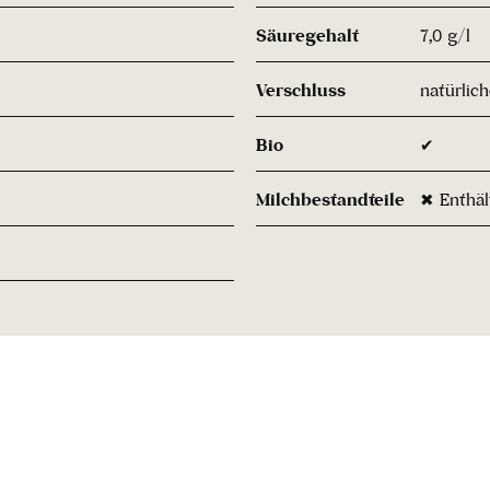
Säuregehalt
7,0 g/l
Verschluss
natürlic
Bio
✔
Milchbestandteile
✖ Enthäl