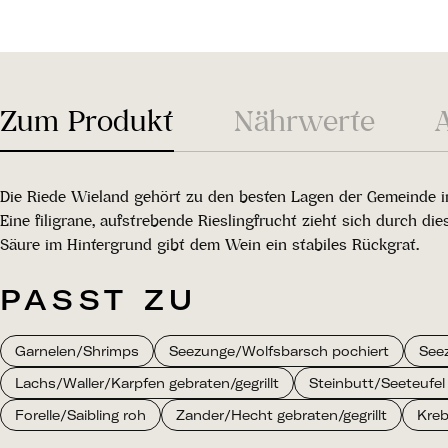
Zum Produkt
Nährwerte
Die Riede Wieland gehört zu den besten Lagen der Gemeinde i
Eine filigrane, aufstrebende Rieslingfrucht zieht sich durch di
Säure im Hintergrund gibt dem Wein ein stabiles Rückgrat.
PASST ZU
Garnelen/Shrimps
Seezunge/Wolfsbarsch pochiert
Seez
Lachs/Waller/Karpfen gebraten/gegrillt
Steinbutt/Seeteufel 
Forelle/Saibling roh
Zander/Hecht gebraten/gegrillt
Kre