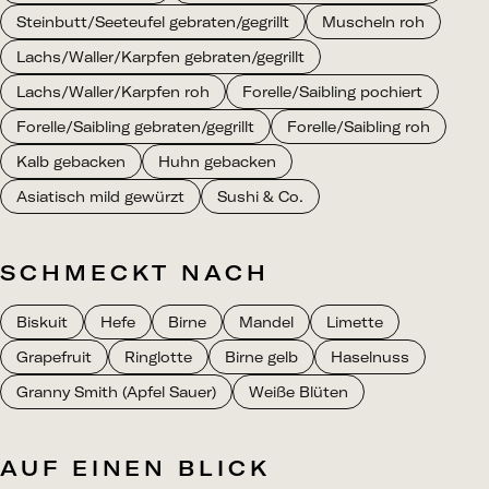
Steinbutt/Seeteufel gebraten/gegrillt
Muscheln roh
Lachs/Waller/Karpfen gebraten/gegrillt
Lachs/Waller/Karpfen roh
Forelle/Saibling pochiert
Forelle/Saibling gebraten/gegrillt
Forelle/Saibling roh
Kalb gebacken
Huhn gebacken
Asiatisch mild gewürzt
Sushi & Co.
SCHMECKT NACH
Biskuit
Hefe
Birne
Mandel
Limette
Grapefruit
Ringlotte
Birne gelb
Haselnuss
Granny Smith (Apfel Sauer)
Weiße Blüten
AUF EINEN BLICK