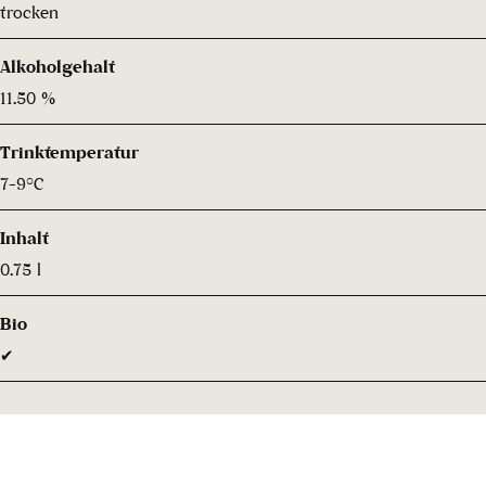
trocken
Alkoholgehalt
11.50 %
Trinktemperatur
7-9°C
Inhalt
0.75 l
Bio
✔