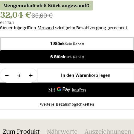
Mengenrabatt ab 6 Stück angewandt!
32,04 €
35,60 €
Stückpreis
pro
€42,72
/
l
Steuer inbegriffen.
Versand
wird beim Bezahlvorgang berechnet.
1 Stück
Kein Rabatt
6 Stück
10% Rabatt
Menge
In den Warenkorb legen
Menge für Blanc de Blancs Brut verringern
Menge für Blanc de Blancs Brut erhöhen
Weitere Bezahlmöglichkeiten
Zum Produkt
Nährwerte
Auszeichnungen