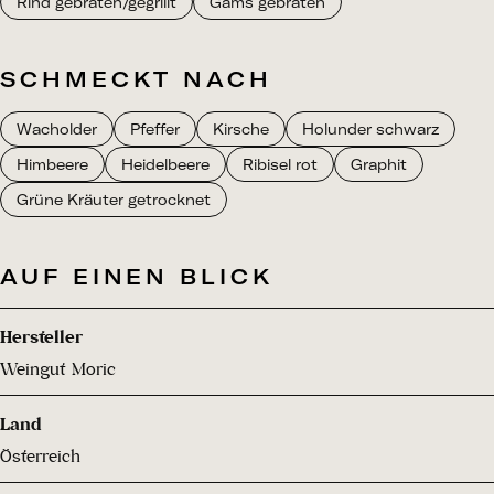
Rind gebraten/gegrillt
Gams gebraten
SCHMECKT NACH
Wacholder
Pfeffer
Kirsche
Holunder schwarz
Himbeere
Heidelbeere
Ribisel rot
Graphit
Grüne Kräuter getrocknet
AUF EINEN BLICK
Hersteller
Weingut Moric
Land
Österreich