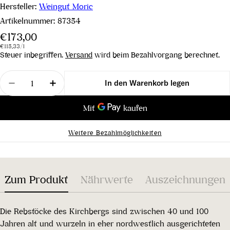
Hersteller:
Weingut Moric
Artikelnummer:
87354
Regulärer
€173,00
Stückpreis
pro
Preis
€115,33
/
l
Steuer inbegriffen.
Versand
wird beim Bezahlvorgang berechnet.
Menge
In den Warenkorb legen
Menge für Blaufränkisch Lutzmannsburg Ried Kirc
Menge für Blaufränkisch Lutzmannsburg
Weitere Bezahlmöglichkeiten
Zum Produkt
Nährwerte
Auszeichnungen
Die Rebstöcke des Kirchbergs sind zwischen 40 und 100
Jahren alt und wurzeln in eher nordwestlich ausgerichteten