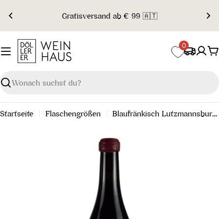
Zum
Gratisversand ab € 99 🇦🇹
Inhalt
springen
0
W
Suchen
Startseite
Flaschengrößen
Blaufränkisch Lutzmannsburg Ried Kirchberg 2022