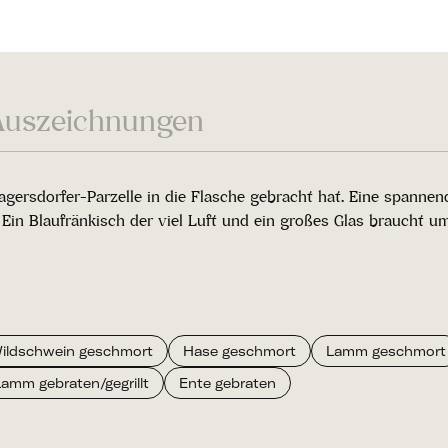
Auszeichnungen
Zagersdorfer-Parzelle in die Flasche gebracht hat. Eine spann
Ein Blaufränkisch der viel Luft und ein großes Glas braucht u
ildschwein geschmort
Hase geschmort
Lamm geschmort
Lamm gebraten/gegrillt
Ente gebraten