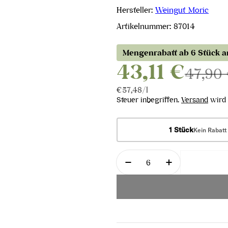
Hersteller:
Weingut Moric
Artikelnummer:
87014
Mengenrabatt ab 6 Stück 
43,11 €
47,90
Stückpreis
pro
€57,48
/
l
Steuer inbegriffen.
Versand
wird 
1 Stück
Kein Rabatt
Menge
Menge für Blaufränkisc
Menge für Bla