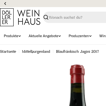
Zum
Inhalt
springen
Suchen
Produkte
Aktuelle Angebote
Produzenten
Win
Startseite
Mittelburgenland
Blaufränkisch Jagini 2017