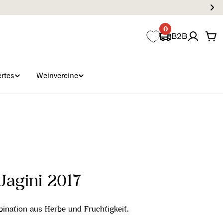
0
B2B
Wa
rtes
Weinvereine
Jagini 2017
nation aus Herbe und Fruchtigkeit.