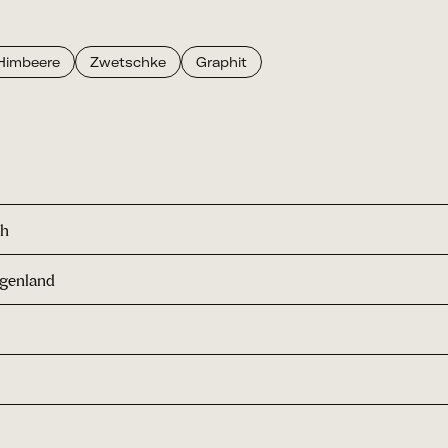
Himbeere
Zwetschke
Graphit
ch
rgenland