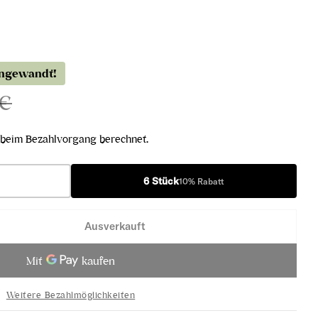
angewandt!
 €
beim Bezahlvorgang berechnet.
6 Stück
10% Rabatt
Ausverkauft
h Jagini 2017 verringern
ufränkisch Jagini 2017 erhöhen
Weitere Bezahlmöglichkeiten