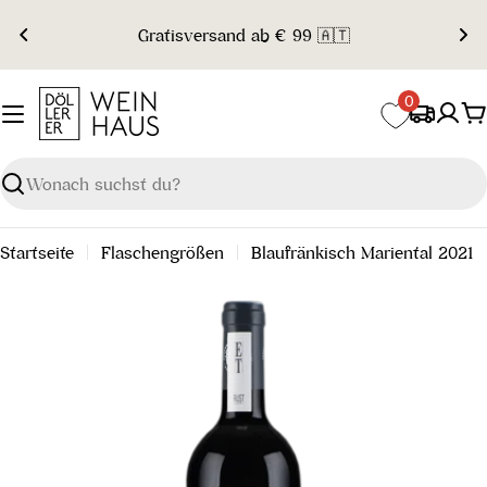
Zum
Gratisversand ab € 99 🇦🇹
Inhalt
springen
0
W
Suchen
Startseite
Flaschengrößen
Blaufränkisch Mariental 2021