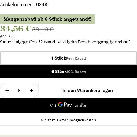
Artikelnummer:
10249
Mengenrabatt ab 6 Stück angewandt!
34,56 €
38,40 €
Stückpreis
pro
€92,16
/
l
Steuer inbegriffen.
Versand
wird beim Bezahlvorgang berechnet.
1 Stück
Kein Rabatt
6 Stück
10% Rabatt
Menge
In den Warenkorb legen
Menge für Blaufränkisch Mariental 2021 verringer
Menge für Blaufränkisch Mariental 2021
Weitere Bezahlmöglichkeiten