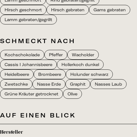
Lamm geschmort
Rind gebraten/gegrillt
Hirsch geschmort
Hirsch gebraten
Gams gebraten
Lamm gebraten/gegrillt
SCHMECKT NACH
Kochschokolade
Pfeffer
Wacholder
Cassis I Johannisbeere
Hollerkoch dunkel
Heidelbeere
Brombeere
Holunder schwarz
Zwetschke
Nasse Erde
Graphit
Nasses Laub
Grüne Kräuter getrocknet
Olive
AUF EINEN BLICK
Hersteller