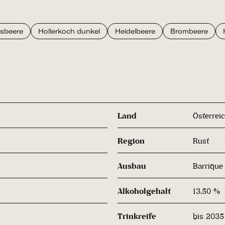
isbeere
Hollerkoch dunkel
Heidelbeere
Brombeere
Land
Österrei
Region
Rust
Ausbau
Barrique
Alkoholgehalt
13.50 %
Trinkreife
bis 2035