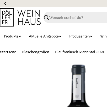
Zum
Inhalt
springen
Suchen
Produkte
Aktuelle Angebote
Produzenten
Win
Startseite
Flaschengrößen
Blaufränkisch Mariental 2021