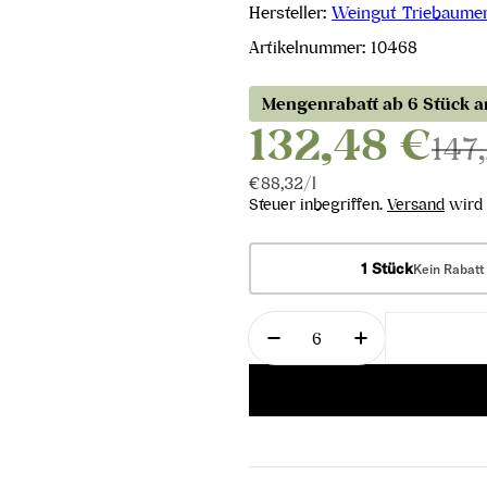
Hersteller:
Weingut Triebaumer
Artikelnummer:
10468
Mengenrabatt ab 6 Stück 
132,48 €
147
Stückpreis
pro
€88,32
/
l
Steuer inbegriffen.
Versand
wird 
1 Stück
Kein Rabatt
Menge
Menge für Blaufränkisc
Menge für Bla