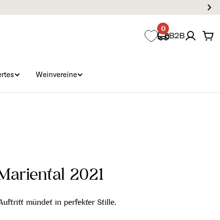
0
B2B
Wa
rtes
Weinvereine
Mariental 2021
Auftritt mündet in perfekter Stille.