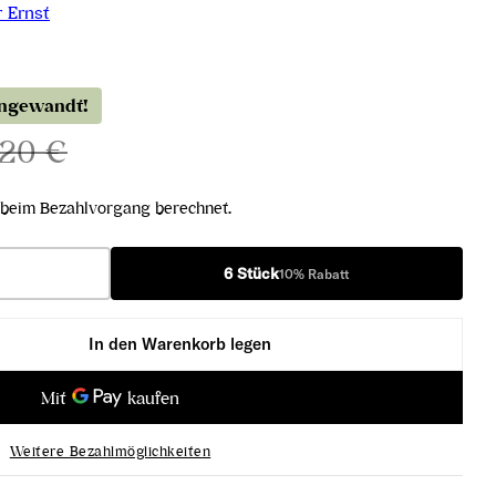
 Ernst
angewandt!
,20 €
beim Bezahlvorgang berechnet.
6 Stück
10% Rabatt
In den Warenkorb legen
h Mariental 2021 verringern
ufränkisch Mariental 2021 erhöhen
Weitere Bezahlmöglichkeiten