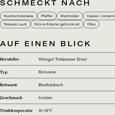
SCHMECKT NACH
Kochschokolade
Pfeffer
Wacholder
Cassis I Johann
Nasses Laub
Grüne Kräuter getrocknet
Olive
AUF EINEN BLICK
Hersteller
Weingut Triebaumer Ernst
Typ
Rotweine
Rebsorte
Blaufränkisch
Geschmack
trocken
Trinktemperatur
16-18°C