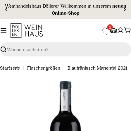
Zum
Weinhandelshaus Döllerer Willkommen in unserem
neuen
Inhalt
Online-Shop
springen
0
W
Suchen
Startseite
Flaschengrößen
Blaufränkisch Mariental 2021