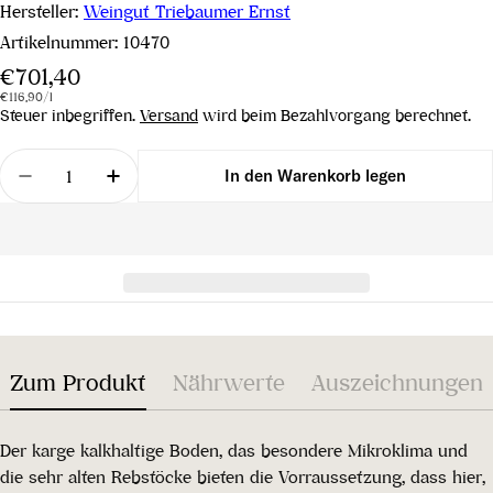
Hersteller:
Weingut Triebaumer Ernst
Artikelnummer:
10470
Regulärer
€701,40
Stückpreis
pro
Preis
€116,90
/
l
Steuer inbegriffen.
Versand
wird beim Bezahlvorgang berechnet.
Menge
In den Warenkorb legen
Menge für Blaufränkisch Mariental 2021 verringer
Menge für Blaufränkisch Mariental 2021
Zum Produkt
Nährwerte
Auszeichnungen
Der karge kalkhaltige Boden, das besondere Mikroklima und
die sehr alten Rebstöcke bieten die Vorraussetzung, dass hier,