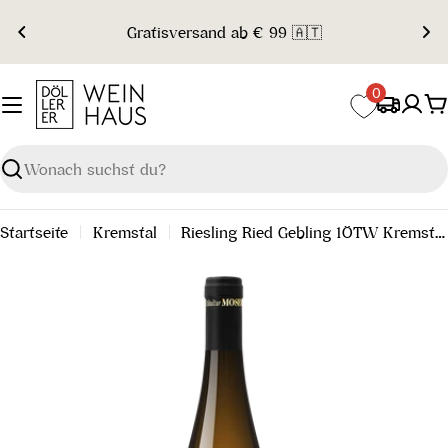
Zum
Gratisversand ab € 99 🇦🇹
Inhalt
springen
0
W
Suchen
Startseite
Kremstal
Riesling Ried Gebling 1ÖTW Kremstal DAC Reserve 2023