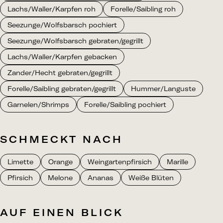
Lachs/Waller/Karpfen roh
Forelle/Saibling roh
Seezunge/Wolfsbarsch pochiert
Seezunge/Wolfsbarsch gebraten/gegrillt
Lachs/Waller/Karpfen gebacken
Zander/Hecht gebraten/gegrillt
Forelle/Saibling gebraten/gegrillt
Hummer/Languste
Garnelen/Shrimps
Forelle/Saibling pochiert
SCHMECKT NACH
Limette
Orange
Weingartenpfirsich
Marille
Pfirsich
Melone
Ananas
Weiße Blüten
AUF EINEN BLICK