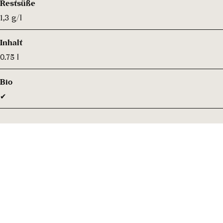
Restsüße
1,3 g/l
Inhalt
0.75 l
Bio
✔