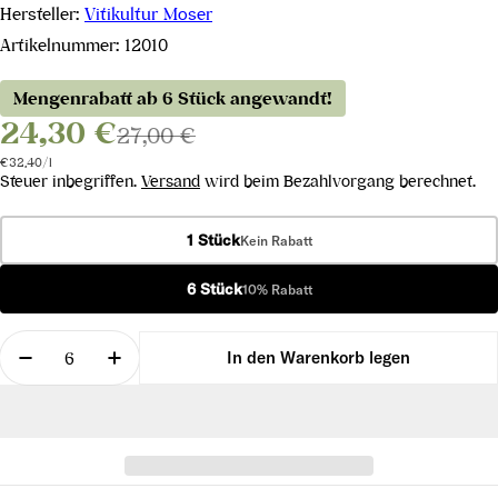
Hersteller:
Vitikultur Moser
Artikelnummer:
12010
Mengenrabatt ab 6 Stück angewandt!
24,30 €
27,00 €
Stückpreis
pro
€32,40
/
l
Steuer inbegriffen.
Versand
wird beim Bezahlvorgang berechnet.
1 Stück
Kein Rabatt
6 Stück
10% Rabatt
Menge
In den Warenkorb legen
Menge für Riesling Ried Gebling 1ÖTW Kremstal D
Menge für Riesling Ried Gebling 1ÖTW 