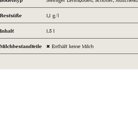
Restsüße
1,1 g/l
Inhalt
1.5 l
Milchbestandteile
✖ Enthält keine Milch