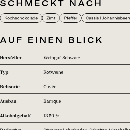
SCHMECKT NACH
Kochschokolade
Zimt
Pfeffer
Cassis I Johannisbeer
AUF EINEN BLICK
Hersteller
Weingut Schwarz
Typ
Rotweine
Rebsorte
Cuvée
Ausbau
Barrique
Alkoholgehalt
13.50 %
Bodentyp
Steiniger Lehmboden, Schotter, Muschelka