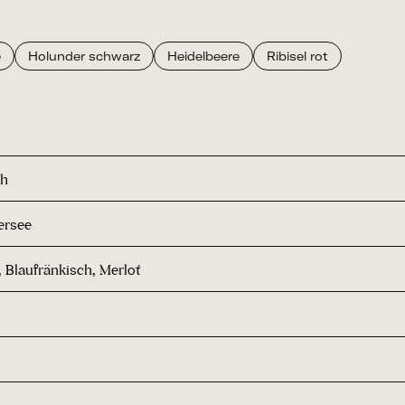
e
Holunder schwarz
Heidelbeere
Ribisel rot
ch
ersee
 Blaufränkisch, Merlot