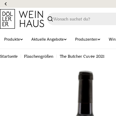
Zum
Inhalt
springen
Suchen
Produkte
Aktuelle Angebote
Produzenten
Win
Startseite
Flaschengrößen
The Butcher Cuvée 2021