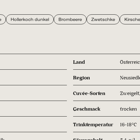
e
Hollerkoch dunkel
Brombeere
Zwetschke
Kirsch
Land
Österrei
Region
Neusiedl
Cuvée-Sorten
Zweigelt,
Geschmack
trocken
Trinktemperatur
16-18°C
lk
Säuregehalt
5,4 g/l