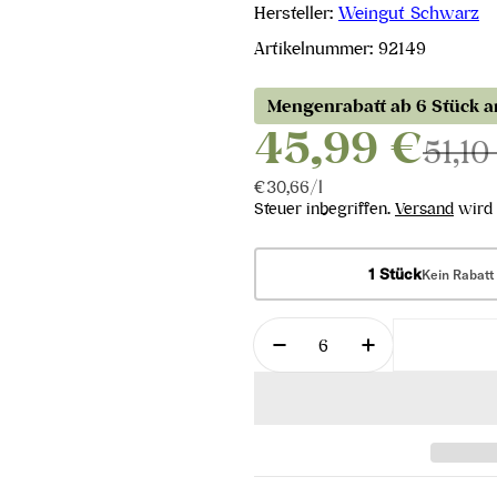
Hersteller:
Weingut Schwarz
Artikelnummer:
92149
Mengenrabatt ab 6 Stück 
45,99 €
51,10
Stückpreis
pro
€30,66
/
l
Steuer inbegriffen.
Versand
wird 
1 Stück
Kein Rabatt
Menge
Menge für The Butcher
Menge für Th