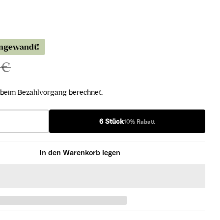
angewandt!
 €
beim Bezahlvorgang berechnet.
6 Stück
10% Rabatt
In den Warenkorb legen
 Cuvée 2021 verringern
e Butcher Cuvée 2021 erhöhen