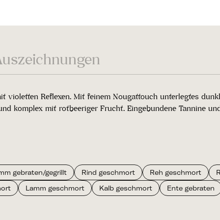
Auszeichnungen
t violetten Reflexen. Mit feinem Nougattouch unterlegtes dunk
und komplex mit rotbeeriger Frucht. Eingebundene Tannine un
mm gebraten/gegrillt
Rind geschmort
Reh geschmort
R
ort
Lamm geschmort
Kalb geschmort
Ente gebraten