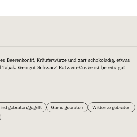
les Beerenkonfit, Kräuterwürze und zart schokoladig, etwas
d Tabak. Weingut Schwarz' Rotwein-Cuvée ist bereits gut
ind gebraten/gegrillt
Gams gebraten
Wildente gebraten