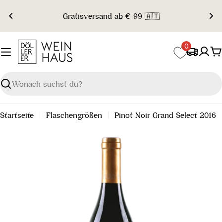
Zum
Gratisversand ab € 99 🇦🇹
Inhalt
springen
0
W
Suchen
Startseite
Flaschengrößen
Pinot Noir Grand Select 2016