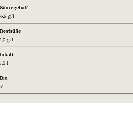
Säuregehalt
4,9 g/l
Restsüße
1,0 g/l
Inhalt
1.5 l
Bio
✔