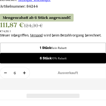
Artikelnummer:
84244
Mengenrabatt ab 6 Stück angewandt!
111,87 €
124,30 €
Stückpreis
pro
€74,58
/
l
Steuer inbegriffen.
Versand
wird beim Bezahlvorgang berechnet.
1 Stück
Kein Rabatt
6 Stück
10% Rabatt
Menge
Ausverkauft
Menge für Pinot Noir Grand Select 2016 verringer
Menge für Pinot Noir Grand Select 2016