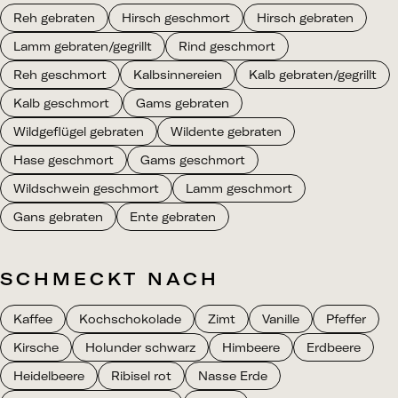
Reh gebraten
Hirsch geschmort
Hirsch gebraten
Lamm gebraten/gegrillt
Rind geschmort
Reh geschmort
Kalbsinnereien
Kalb gebraten/gegrillt
Kalb geschmort
Gams gebraten
Wildgeflügel gebraten
Wildente gebraten
Hase geschmort
Gams geschmort
Wildschwein geschmort
Lamm geschmort
Gans gebraten
Ente gebraten
SCHMECKT NACH
Kaffee
Kochschokolade
Zimt
Vanille
Pfeffer
Kirsche
Holunder schwarz
Himbeere
Erdbeere
Heidelbeere
Ribisel rot
Nasse Erde