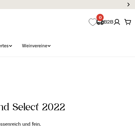
0
B2B
Wa
rtes
Weinvereine
nd Select 2022
essenreich und fein.