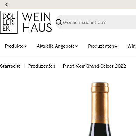
Zum
Inhalt
springen
Suchen
Produkte
Aktuelle Angebote
Produzenten
Win
Startseite
Produzenten
Pinot Noir Grand Select 2022