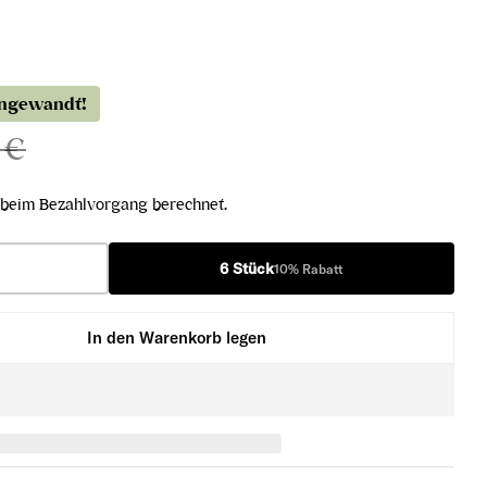
angewandt!
 €
beim Bezahlvorgang berechnet.
6 Stück
10% Rabatt
In den Warenkorb legen
rand Select 2022 verringern
ot Noir Grand Select 2022 erhöhen