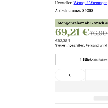
Hersteller:
Weingut Wieninger
Artikelnummer:
84368
Mengenrabatt ab 6 Stück 
69,21 €
76,90
Stückpreis
pro
€92,28
/
l
Steuer inbegriffen.
Versand
wird 
1 Stück
Kein Rabatt
Menge
Menge für Pinot Noir G
Menge für Pin