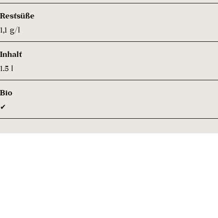
Restsüße
1,1 g/l
Inhalt
1.5 l
Bio
✔