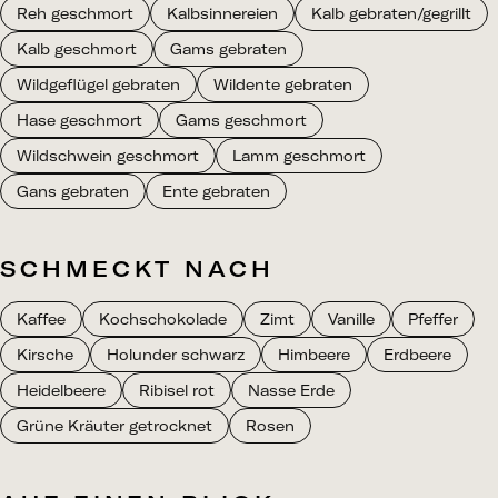
Reh geschmort
Kalbsinnereien
Kalb gebraten/gegrillt
Kalb geschmort
Gams gebraten
Wildgeflügel gebraten
Wildente gebraten
Hase geschmort
Gams geschmort
Wildschwein geschmort
Lamm geschmort
Gans gebraten
Ente gebraten
SCHMECKT NACH
Kaffee
Kochschokolade
Zimt
Vanille
Pfeffer
Kirsche
Holunder schwarz
Himbeere
Erdbeere
Heidelbeere
Ribisel rot
Nasse Erde
Grüne Kräuter getrocknet
Rosen