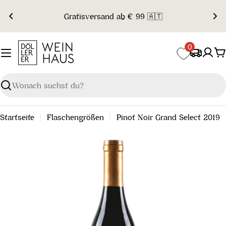
Zum
Gratisversand ab € 99 🇦🇹
Inhalt
springen
0
W
Suchen
Startseite
Flaschengrößen
Pinot Noir Grand Select 2019