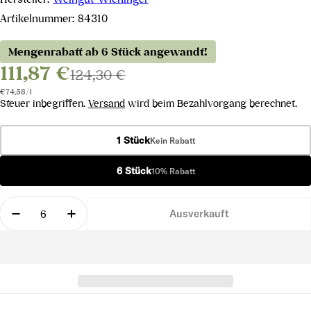
Artikelnummer:
84310
Mengenrabatt ab 6 Stück angewandt!
111,87 €
124,30 €
Stückpreis
pro
€74,58
/
l
Steuer inbegriffen.
Versand
wird beim Bezahlvorgang berechnet.
1 Stück
Kein Rabatt
6 Stück
10% Rabatt
Menge
Ausverkauft
Menge für Pinot Noir Grand Select 2019 verringer
Menge für Pinot Noir Grand Select 2019