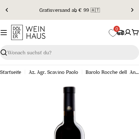
Zum
Gratisversand ab € 99 🇦🇹
Inhalt
springen
0
W
Suchen
Startseite
Az. Agr. Scavino Paolo
Barolo Rocche dell´Annunziata Riserva 2015