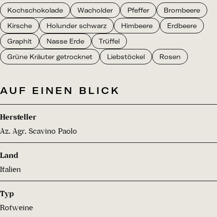
Kochschokolade
Wacholder
Pfeffer
Brombeere
Kirsche
Holunder schwarz
Himbeere
Erdbeere
Graphit
Nasse Erde
Trüffel
Grüne Kräuter getrocknet
Liebstöckel
Rosen
AUF EINEN BLICK
Hersteller
Az. Agr. Scavino Paolo
Land
Italien
Typ
Rotweine