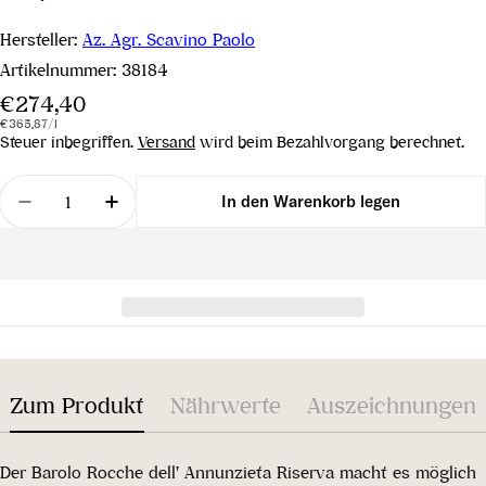
Hersteller:
Az. Agr. Scavino Paolo
Artikelnummer:
38184
Regulärer
€274,40
Stückpreis
pro
Preis
€365,87
/
l
Steuer inbegriffen.
Versand
wird beim Bezahlvorgang berechnet.
Menge
In den Warenkorb legen
Menge für Barolo Rocche dell´Annunziata Riserva 
Menge für Barolo Rocche dell´Annunziat
Zum Produkt
Nährwerte
Auszeichnungen
Der Barolo Rocche dell' Annunzieta Riserva macht es möglich