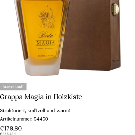
Ausverkauft
Grappa Magia in Holzkiste
Strukturiert, kraftvoll und warm!
Artikelnummer:
54450
Regulärer
€178,80
Stückpreis
pro
€255,43
/
l