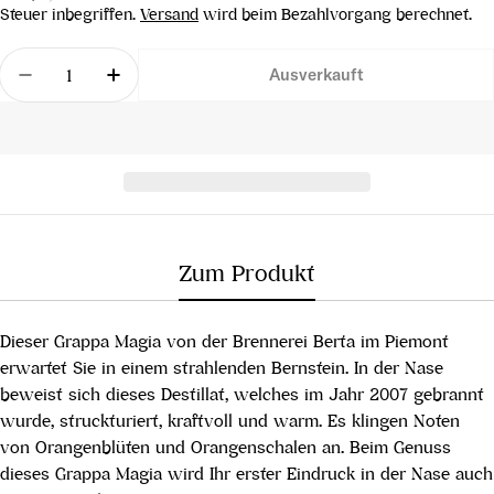
Preis
Steuer inbegriffen.
Versand
wird beim Bezahlvorgang berechnet.
Menge
Ausverkauft
Menge für Grappa Magia in Holzkiste verringern
Menge für Grappa Magia in Holzkiste er
Zum Produkt
Dieser Grappa Magia von der Brennerei Berta im Piemont
erwartet Sie in einem strahlenden Bernstein. In der Nase
beweist sich dieses Destillat, welches im Jahr 2007 gebrannt
wurde, struckturiert, kraftvoll und warm. Es klingen Noten
von Orangenblüten und Orangenschalen an. Beim Genuss
dieses Grappa Magia wird Ihr erster Eindruck in der Nase auch