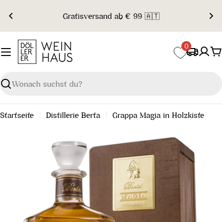
Zum
Gratisversand ab € 99 🇦🇹
Inhalt
springen
0
W
Suchen
Startseite
Distillerie Berta
Grappa Magia in Holzkiste