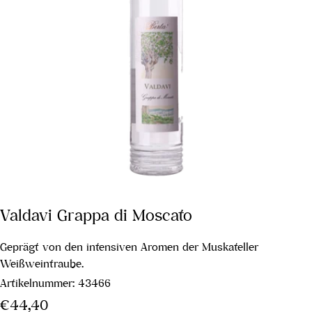
Valdavi Grappa di Moscato
Geprägt von den intensiven Aromen der Muskateller
Weißweintraube.
Artikelnummer:
43466
Regulärer
€44,40