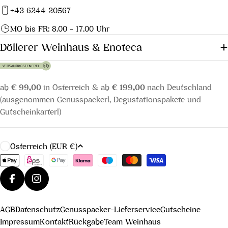
+43 6244 20567
MO bis FR: 8.00 - 17.00 Uhr
Döllerer Weinhaus & Enoteca
ab
€ 99,00
in Österreich & ab
€ 199,00
nach Deutschland
(ausgenommen Genusspackerl, Degustationspakete und
Gutscheinkarterl)
L
Österreich (EUR €)
a
Zahlungsmethoden
n
d
Facebook
Instagram
/
AGB
Datenschutz
Genusspacker-Lieferservice
Gutscheine
R
Impressum
Kontakt
Rückgabe
Team Weinhaus
e