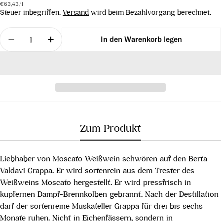
Stückpreis
pro
Preis
€63,43
/
l
Steuer inbegriffen.
Versand
wird beim Bezahlvorgang berechnet.
Menge
In den Warenkorb legen
Menge für Valdavi Grappa di Moscato verringern
Menge für Valdavi Grappa di Moscato e
Zum Produkt
Liebhaber von Moscato Weißwein schwören auf den Berta
Valdavi Grappa. Er wird sortenrein aus dem Trester des
Weißweins Moscato hergestellt. Er wird pressfrisch in
kupfernen Dampf-Brennkolben gebrannt. Nach der Destillation
darf der sortenreine Muskateller Grappa für drei bis sechs
Monate ruhen. Nicht in Eichenfässern, sondern in