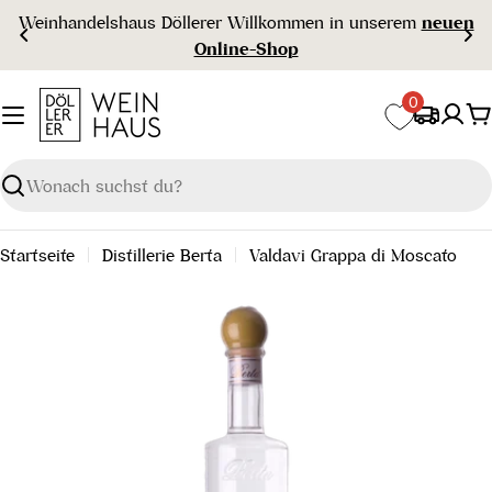
Zum
m
neuen
Gratisversand ab € 99 🇦🇹
Inhalt
springen
0
W
Suchen
Startseite
Distillerie Berta
Valdavi Grappa di Moscato