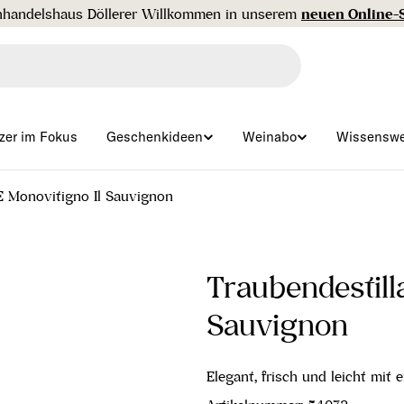
Gratisversand ab € 99 🇦🇹
zer im Fokus
Geschenkideen
Weinabo
Wissenswe
E Monovitigno Il Sauvignon
Traubendestill
Sauvignon
Elegant, frisch und leicht mit