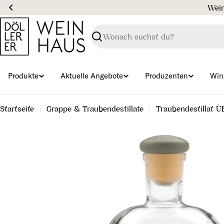
Zum
Inhalt
springen
Suchen
Produkte
Aktuelle Angebote
Produzenten
Win
Startseite
Grappe & Traubendestillate
Traubendestillat Ù