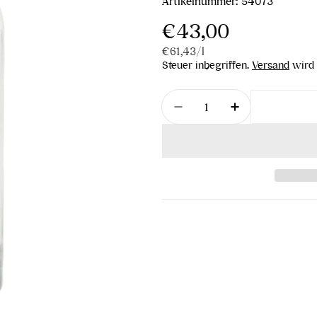
Artikelnummer:
54073
Regulärer
€43,00
Stückpreis
pro
€61,43
/
l
Preis
Steuer inbegriffen.
Versand
wird 
Menge
Menge für Traubendesti
Menge für Tra