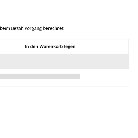
beim Bezahlvorgang berechnet.
In den Warenkorb legen
llat ÙE Monovitigno Il Sauvignon verringern
ubendestillat ÙE Monovitigno Il Sauvignon erhöhen