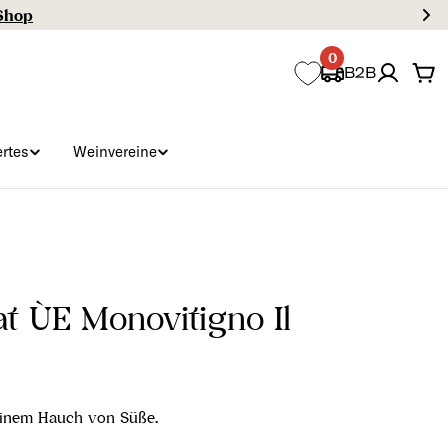
0
B2B
Wa
rtes
Weinvereine
at ÙE Monovitigno Il
 einem Hauch von Süße.