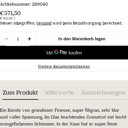
Artikelnummer:
289040
Regulärer
€571,50
Stückpreis
pro
Preis
€762,00
/
l
Steuer inbegriffen.
Versand
wird beim Bezahlvorgang berechnet.
Menge
In den Warenkorb legen
Menge für Conteisa Barolo DOP 2014 verringern
Menge für Conteisa Barolo DOP 2014 er
Weitere Bezahlmöglichkeiten
Zum Produkt
Nährwerte
Auszeichnungen
Ein Barolo von grandioser Finesse, super filigran, sehr klar
und voller Spannung. Im Glas leuchtendes Granatrot mit leicht
orangefarbenem Schimmer. In der Nase hat er super feine