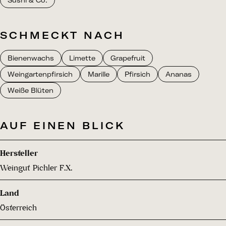
Sushi & Co.
SCHMECKT NACH
Bienenwachs
Limette
Grapefruit
Weingartenpfirsich
Marille
Pfirsich
Ananas
Weiße Blüten
AUF EINEN BLICK
Hersteller
Weingut Pichler F.X.
Land
Österreich