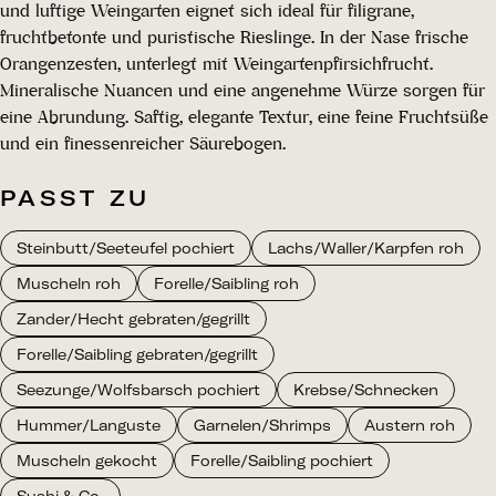
und luftige Weingarten eignet sich ideal für filigrane,
fruchtbetonte und puristische Rieslinge. In der Nase frische
Orangenzesten, unterlegt mit Weingartenpfirsichfrucht.
Mineralische Nuancen und eine angenehme Würze sorgen für
eine Abrundung. Saftig, elegante Textur, eine feine Fruchtsüße
und ein finessenreicher Säurebogen.
PASST ZU
Steinbutt/Seeteufel pochiert
Lachs/Waller/Karpfen roh
Muscheln roh
Forelle/Saibling roh
Zander/Hecht gebraten/gegrillt
Forelle/Saibling gebraten/gegrillt
Seezunge/Wolfsbarsch pochiert
Krebse/Schnecken
Hummer/Languste
Garnelen/Shrimps
Austern roh
Muscheln gekocht
Forelle/Saibling pochiert