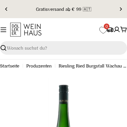
Zum
Gratisversand ab € 99 🇦🇹
Inhalt
springen
0
W
Suchen
Startseite
Produzenten
Riesling Ried Burgstall Wachau DAC 2022