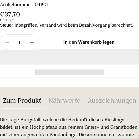
Artikelnummer:
04501
Regulärer
€37,70
Stückpreis
pro
Preis
€50,27
/
l
Steuer inbegriffen.
Versand
wird beim Bezahlvorgang berechnet.
Menge
In den Warenkorb legen
Menge für Riesling Ried Burgstall Wachau DAC 20
Menge für Riesling Ried Burgstall Wac
Zum Produkt
Nährwerte
Auszeichnungen
Die Lage Burgstall, welche die Herkunft dieses Rieslings
bildet, ist ein Hochplateau aus reinem Gneis- und Granitboden
mit einer angewehten Sandauflage. Dieser sonnenverwöhnte