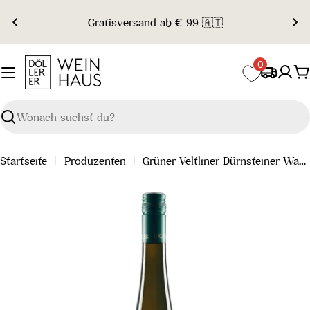
Zum
Gratisversand ab € 99 🇦🇹
Inhalt
springen
0
W
Suchen
Startseite
Produzenten
Grüner Veltliner Dürnsteiner Wachau DAC 2022