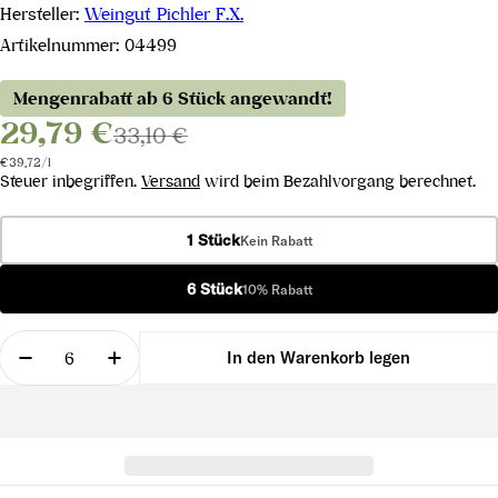
Hersteller:
Weingut Pichler F.X.
Artikelnummer:
04499
Mengenrabatt ab 6 Stück angewandt!
29,79 €
33,10 €
Stückpreis
pro
€39,72
/
l
Steuer inbegriffen.
Versand
wird beim Bezahlvorgang berechnet.
1 Stück
Kein Rabatt
6 Stück
10% Rabatt
Menge
In den Warenkorb legen
Menge für Grüner Veltliner Dürnsteiner Wachau D
Menge für Grüner Veltliner Dürnsteine