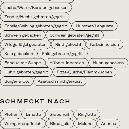
Lachs/Waller/Karpfen gebacken
Zander/Hecht gebraten/gegrillt
Forelle/Saibling gebraten/gegrillt
Hummer/Languste
Schwein gebacken
Schwein gebraten/gegrillt
Wildgeflügel gebraten
Rind gekocht
Kalbsinnereien
Kalb gebacken
Kalb gebraten/gegrillt
Fondue mit Suppe
Hühner-Innereien
Huhn gebacken
Huhn gebraten/gegrillt
Pizza/Quiche/Flammkuchen
Burger & Co.
Asiatisch mild gewürzt
SCHMECKT NACH
Pfeffer
Limette
Grapefruit
Ringlotte
Weingartenpfirsich
Birne gelb
Melone
Ananas