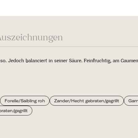
Auszeichnungen
so. Jedoch balanciert in seiner Säure. Feinfruchtig, am Gaumen
Forelle/Saibling roh
Zander/Hecht gebraten/gegrillt
Garn
aten/gegrillt