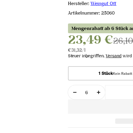
Hersteller:
Weingut Ott
Artikelnummer:
25060
Mengenrabatt ab 6 Stück 
23,49 €
26,1
Stückpreis
pro
€31,32
/
l
Steuer inbegriffen.
Versand
wird 
1 Stück
Kein Rabatt
Menge
Menge für Riesling Kab
Menge für Rie