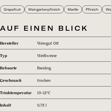
Grapefruit
Weingartenpfirsich
Marille
Pfirsich
We
AUF EINEN BLICK
Hersteller
Weingut Ott
Typ
Weißweine
Rebsorte
Riesling
Geschmack
trocken
Trinktemperatur
10-12°C
Inhalt
0.75 l