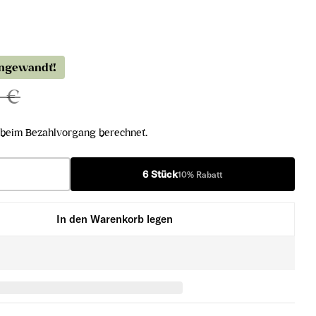
angewandt!
0 €
beim Bezahlvorgang berechnet.
6 Stück
10% Rabatt
In den Warenkorb legen
in(O)tt 2022 verringern
sling Kabin(O)tt 2022 erhöhen