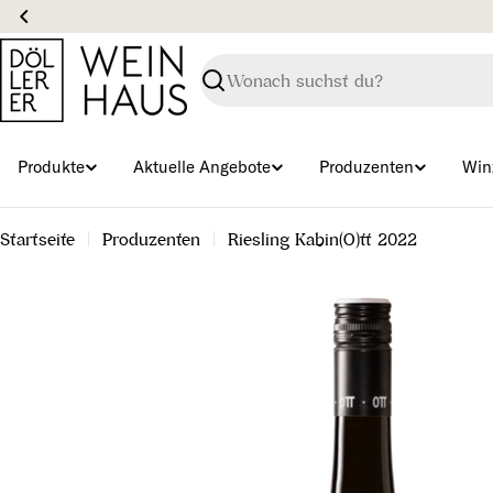
Zum
Inhalt
springen
Suchen
Produkte
Aktuelle Angebote
Produzenten
Win
Startseite
Produzenten
Riesling Kabin(O)tt 2022