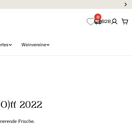
0
B2B
Wa
rtes
Weinvereine
(O)tt 2022
rierende Frische.