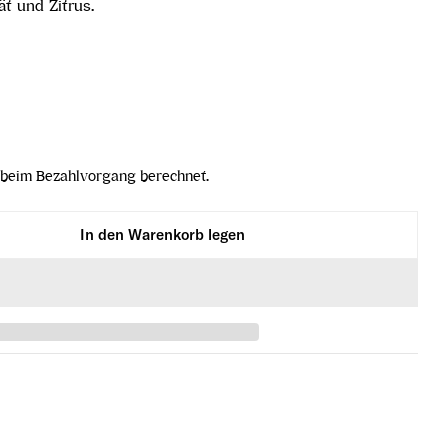
ät und Zitrus.
beim Bezahlvorgang berechnet.
In den Warenkorb legen
iner Hundsleiten Weinviertel DAC Reserve 2023 verr
ner Veltliner Hundsleiten Weinviertel DAC Reserve