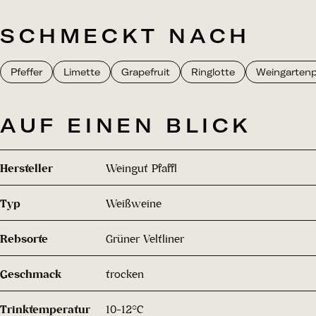
SCHMECKT NACH
Pfeffer
Limette
Grapefruit
Ringlotte
Weingartenp
AUF EINEN BLICK
Hersteller
Weingut Pfaffl
Typ
Weißweine
Rebsorte
Grüner Veltliner
Geschmack
trocken
Trinktemperatur
10-12°C