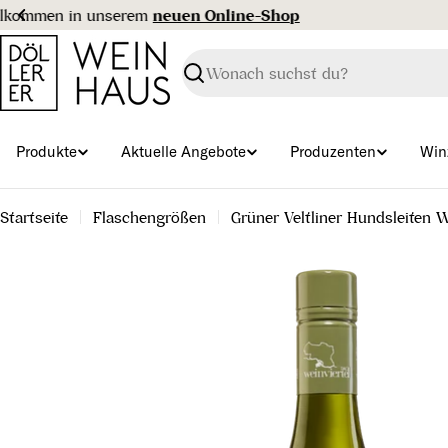
Zum
Inhalt
springen
Suchen
Produkte
Aktuelle Angebote
Produzenten
Win
Startseite
Flaschengrößen
Grüner Veltliner Hundsleiten 