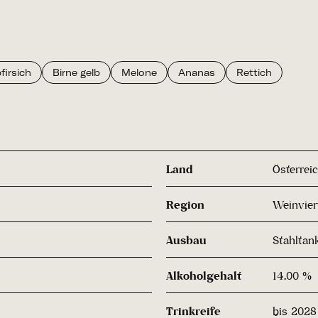
firsich
Birne gelb
Melone
Ananas
Rettich
Land
Österrei
Region
Weinvier
Ausbau
Stahltan
Alkoholgehalt
14.00 %
Trinkreife
bis 2028