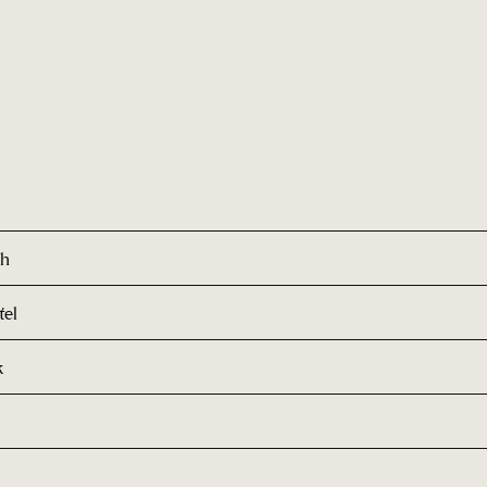
ch
tel
k