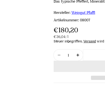
Das typische Pfefferl, Mineralit
Hersteller:
Weingut Pfaffl
Artikelnummer:
08007
Regulärer
€180,20
Stückpreis
pro
€36,04
/
l
Preis
Steuer inbegriffen.
Versand
wird 
Menge
Menge für Grüner Veltl
Menge für Grü