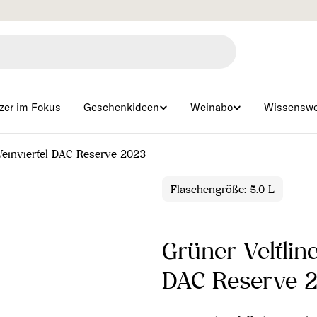
Gratisversand ab € 99 🇦🇹
zer im Fokus
Geschenkideen
Weinabo
Wissenswe
Weinviertel DAC Reserve 2023
Flaschengröße: 5.0 L
Grüner Veltlin
DAC Reserve 