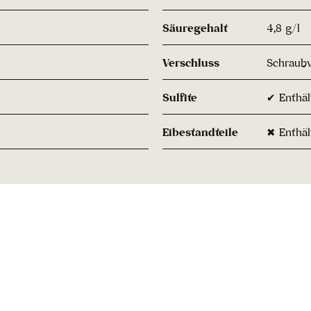
Säuregehalt
4,8 g/l
Verschluss
Schraubv
Sulfite
✔ Enthält
Eibestandteile
✖ Enthäl