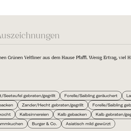
Auszeichnungen
chen Grünen Veltliner aus dem Hause Pfaffl. Wenig Ertrag, viel 
t/Seeteufel gebraten/gegrillt
Forelle/Saibling geräuchert
La
backen
Zander/Hecht gebraten/gegrillt
Forelle/Saibling geb
kocht
Kalbsinnereien
Kalb gebacken
Kalb gebraten/gegr
lammkuchen
Burger & Co.
Asiatisch mild gewürzt