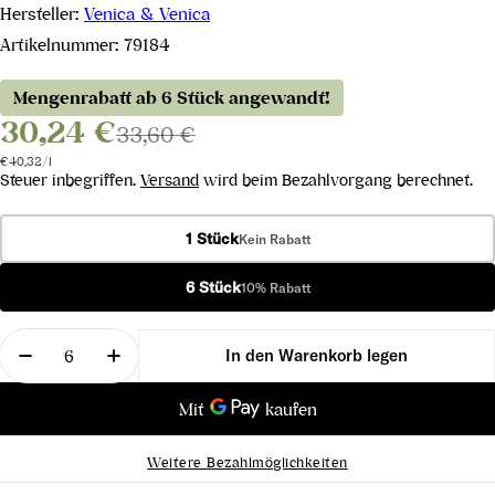
Hersteller:
Venica & Venica
Artikelnummer:
79184
Mengenrabatt ab 6 Stück angewandt!
30,24 €
33,60 €
Stückpreis
pro
€40,32
/
l
Steuer inbegriffen.
Versand
wird beim Bezahlvorgang berechnet.
1 Stück
Kein Rabatt
6 Stück
10% Rabatt
Menge
In den Warenkorb legen
Menge für Friulano Ronco delle Cime Collio DOC 2
Menge für Friulano Ronco delle Cime Co
Weitere Bezahlmöglichkeiten