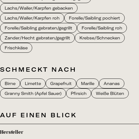
Lachs/Waller/Karpfen gebacken
Lachs/Waller/Karpfen roh
Forelle/Saibling pochiert
Forelle/Saibling gebraten/gegrillt
Forelle/Saibling roh
Zander/Hecht gebraten/gegrillt
Krebse/Schnecken
Frischkäse
SCHMECKT NACH
Birne
Limette
Grapefruit
Marille
Ananas
Granny Smith (Apfel Sauer)
Pfirsich
Weiße Blüten
AUF EINEN BLICK
Hersteller