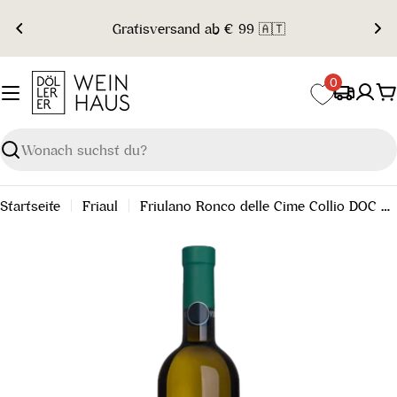
Zum
Gratisversand ab € 99 🇦🇹
Inhalt
springen
0
W
Suchen
Startseite
Friaul
Friulano Ronco delle Cime Collio DOC 2024