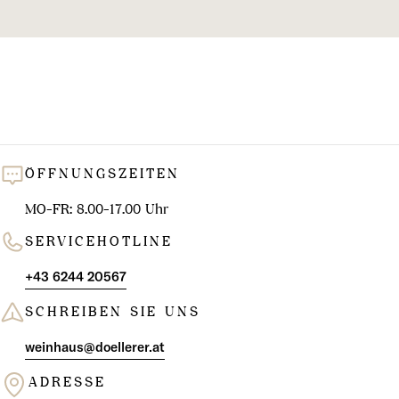
l
u
n
g
:
ÖFFNUNGSZEITEN
MO-FR: 8.00-17.00 Uhr
SERVICEHOTLINE
+43 6244 20567
SCHREIBEN SIE UNS
weinhaus@doellerer.at
ADRESSE