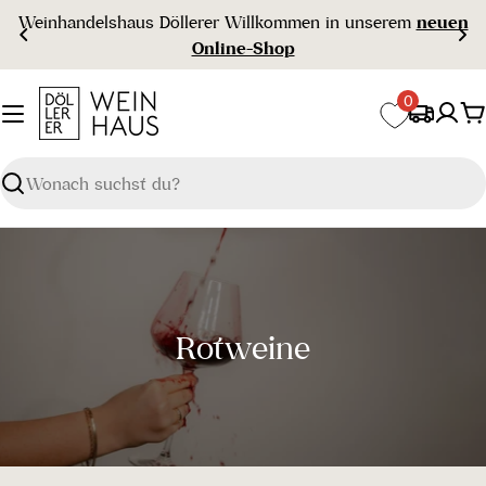
Zum
Weinhandelshaus Döllerer Willkommen in unserem
neuen
Inhalt
Online-Shop
springen
0
W
Suchen
S
Rotweine
a
m
m