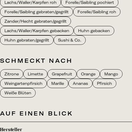
Lachs/Waller/Karpfen roh
Forelle/Saibling pochiert
Forelle/Saibling gebraten/gegrillt
Forelle/Saibling roh
Zander/Hecht gebraten/gegrillt
Lachs/Waller/Karpfen gebacken
Huhn gebacken
Huhn gebraten/gegrillt
Sushi & Co.
SCHMECKT NACH
Zitrone
Limette
Grapefruit
Orange
Mango
Weingartenpfirsich
Marille
Ananas
Pfirsich
Weiße Blüten
AUF EINEN BLICK
Hersteller