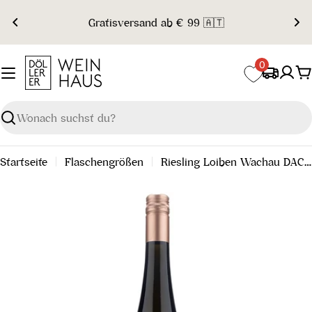
Zum
Gratisversand ab € 99 🇦🇹
Inhalt
springen
0
W
Suchen
Startseite
Flaschengrößen
Riesling Loiben Wachau DAC 2024