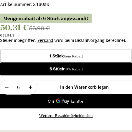
Artikelnummer:
245052
Mengenrabatt ab 6 Stück angewandt!
50,31 €
55,90 €
Stückpreis
pro
€33,54
/
l
Steuer inbegriffen.
Versand
wird beim Bezahlvorgang berechnet.
1 Stück
Kein Rabatt
6 Stück
10% Rabatt
Menge
In den Warenkorb legen
Menge für Riesling Loiben Wachau DAC 2024 verr
Menge für Riesling Loiben Wachau DAC
Weitere Bezahlmöglichkeiten