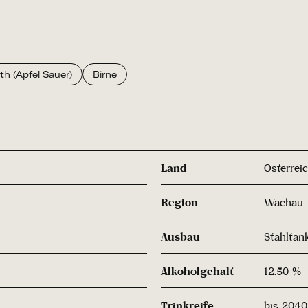
h (Apfel Sauer)
Birne
Land
Österrei
Region
Wachau
Ausbau
Stahltan
Alkoholgehalt
12.50 %
Trinkreife
bis 2040