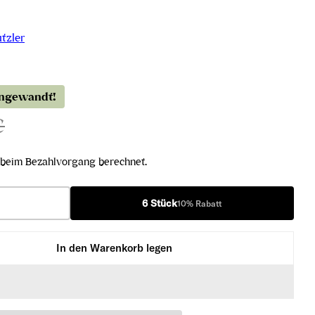
tzler
angewandt!
€
beim Bezahlvorgang berechnet.
6 Stück
10% Rabatt
In den Warenkorb legen
liner Dürnstein Wachau DAC 2025 verringern
üner Veltliner Dürnstein Wachau DAC 2025 erhöhen