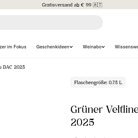
Gratisversand ab € 99 🇦🇹
zer im Fokus
Geschenkideen
Weinabo
Wissenswe
au DAC 2025
Flaschengröße: 0.75 L
Grüner Veltli
2025