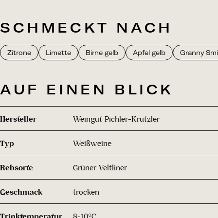
SCHMECKT NACH
Zitrone
Limette
Birne gelb
Apfel gelb
Granny Smit
AUF EINEN BLICK
Hersteller
Weingut Pichler-Krutzler
Typ
Weißweine
Rebsorte
Grüner Veltliner
Geschmack
trocken
Trinktemperatur
8-10°C