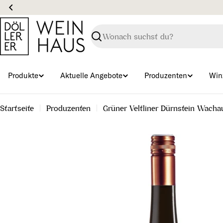
Zum
Inhalt
springen
Suchen
Produkte
Aktuelle Angebote
Produzenten
Win
Startseite
Produzenten
Grüner Veltliner Dürnstein Wach