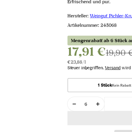
Erfrischend und pur.
Hersteller:
Weingut Pichler-Kru
Artikelnummer:
245068
Mengenrabatt ab 6 Stück 
17,91 €
19,90 
Stückpreis
pro
€23,88
/
l
Steuer inbegriffen.
Versand
wird 
1 Stück
Kein Rabatt
Menge
Menge für Grüner Velt
Menge für Gr