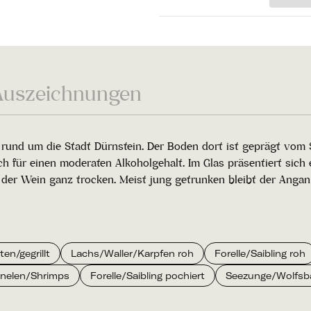
Auszeichnungen
 rund um die Stadt Dürnstein. Der Boden dort ist geprägt vom
h für einen moderaten Alkoholgehalt. Im Glas präsentiert sich 
 der Wein ganz trocken. Meist jung getrunken bleibt der Angang
en/gegrillt
Lachs/Waller/Karpfen roh
Forelle/Saibling roh
nelen/Shrimps
Forelle/Saibling pochiert
Seezunge/Wolfsba