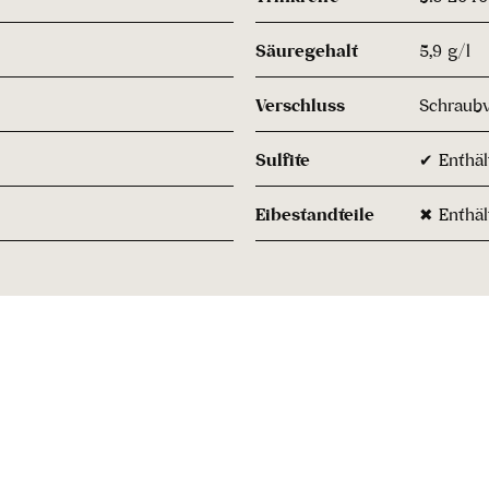
Säuregehalt
5,9 g/l
Verschluss
Schraubv
Sulfite
✔ Enthält
Eibestandteile
✖ Enthäl