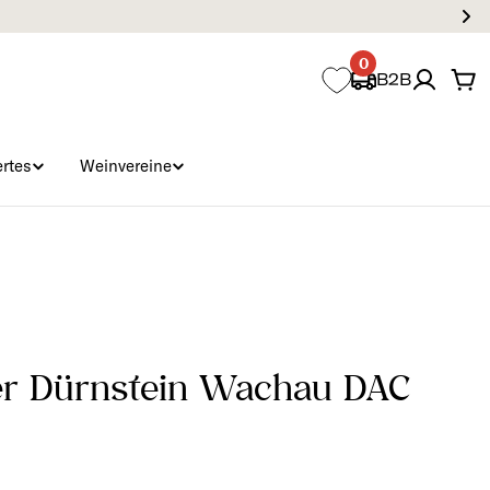
0
B2B
Wa
rtes
Weinvereine
ner Dürnstein Wachau DAC