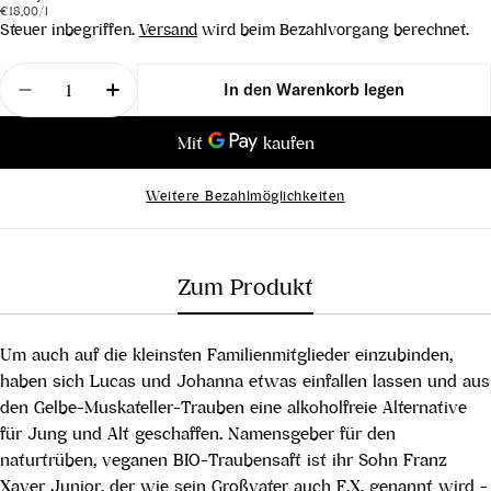
Stückpreis
pro
Preis
€18,00
/
l
Steuer inbegriffen.
Versand
wird beim Bezahlvorgang berechnet.
Menge
In den Warenkorb legen
Menge für Gelber Muskateller Traubensaft minifx 
Menge für Gelber Muskateller Traubensa
Weitere Bezahlmöglichkeiten
Zum Produkt
Um auch auf die kleinsten Familienmitglieder einzubinden,
haben sich Lucas und Johanna etwas einfallen lassen und aus
den Gelbe-Muskateller-Trauben eine alkoholfreie Alternative
für Jung und Alt geschaffen. Namensgeber für den
naturtrüben, veganen BIO-Traubensaft ist ihr Sohn Franz
Xaver Junior, der wie sein Großvater auch F.X. genannt wird -