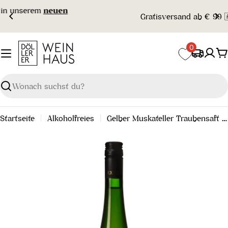
Zum
Gratisversand ab € 99 🇦🇹
Inhalt
springen
0
W
Suchen
Startseite
Alkoholfreies
Gelber Muskateller Traubensaft minifx 2025