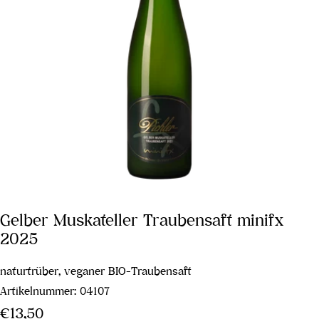
Gelber Muskateller Traubensaft minifx
2025
naturtrüber, veganer BIO-Traubensaft
Artikelnummer:
04107
Regulärer
€13,50