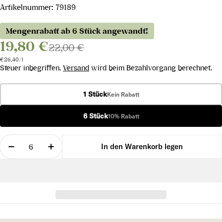
Artikelnummer:
79189
Mengenrabatt ab 6 Stück angewandt!
19,80 €
22,00 €
Stückpreis
pro
€26,40
/
l
Steuer inbegriffen.
Versand
wird beim Bezahlvorgang berechnet.
1 Stück
Kein Rabatt
6 Stück
10% Rabatt
Menge
In den Warenkorb legen
Menge für Merlot Collio DOC 2022 verringern
Menge für Merlot Collio DOC 2022 erhö