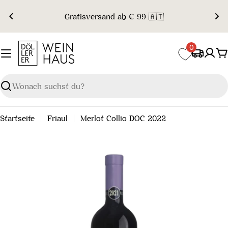
Zum
Gratisversand ab € 99 🇦🇹
Inhalt
springen
0
W
Suchen
Startseite
Friaul
Merlot Collio DOC 2022