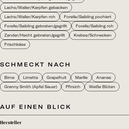
Lachs/Waller/Karpfen gebacken
Lachs/Waller/Karpfen roh
Forelle/Saibling pochiert
Forelle/Saibling gebraten/gegrillt
Forelle/Saibling roh
Zander/Hecht gebraten/gegrillt
Krebse/Schnecken
Frischkäse
SCHMECKT NACH
Birne
Limette
Grapefruit
Marille
Ananas
Granny Smith (Apfel Sauer)
Pfirsich
Weiße Blüten
AUF EINEN BLICK
Hersteller