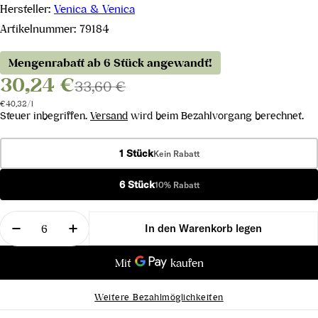
Hersteller:
Venica & Venica
Artikelnummer:
79184
Mengenrabatt ab 6 Stück angewandt!
30,24 €
33,60 €
Stückpreis
pro
€40,32
/
l
Steuer inbegriffen.
Versand
wird beim Bezahlvorgang berechnet.
1 Stück
Kein Rabatt
6 Stück
10% Rabatt
Menge
In den Warenkorb legen
Menge für Friulano Ronco delle Cime Collio DOC 2
Menge für Friulano Ronco delle Cime Co
Weitere Bezahlmöglichkeiten