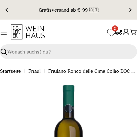
Zum
Gratisversand ab € 99 🇦🇹
Inhalt
springen
0
W
Suchen
Startseite
Friaul
Friulano Ronco delle Cime Collio DOC 2024