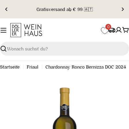
Zum
Gratisversand ab € 99 🇦🇹
Inhalt
springen
0
W
Suchen
Startseite
Friaul
Chardonnay Ronco Bernizza DOC 2024