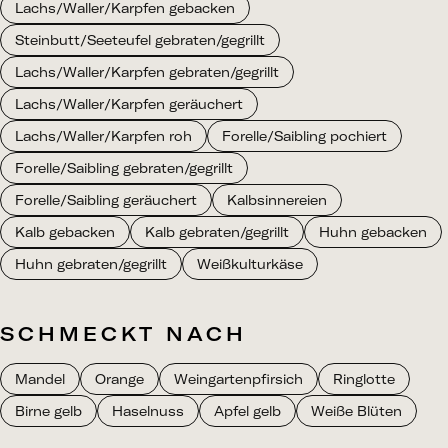
Lachs/Waller/Karpfen gebacken
Steinbutt/Seeteufel gebraten/gegrillt
Lachs/Waller/Karpfen gebraten/gegrillt
Lachs/Waller/Karpfen geräuchert
Lachs/Waller/Karpfen roh
Forelle/Saibling pochiert
Forelle/Saibling gebraten/gegrillt
Forelle/Saibling geräuchert
Kalbsinnereien
Kalb gebacken
Kalb gebraten/gegrillt
Huhn gebacken
Huhn gebraten/gegrillt
Weißkulturkäse
SCHMECKT NACH
Mandel
Orange
Weingartenpfirsich
Ringlotte
Birne gelb
Haselnuss
Apfel gelb
Weiße Blüten