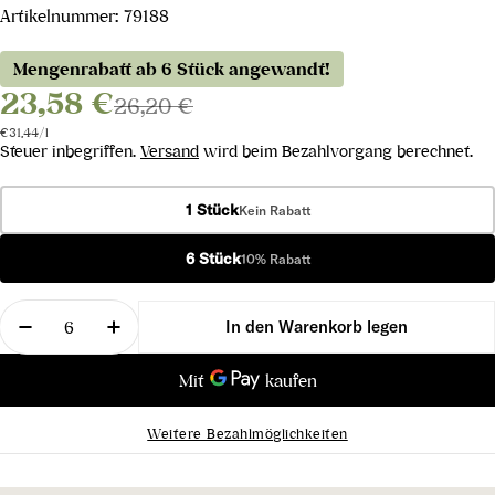
Artikelnummer:
79188
Mengenrabatt ab 6 Stück angewandt!
23,58 €
26,20 €
Stückpreis
pro
€31,44
/
l
Steuer inbegriffen.
Versand
wird beim Bezahlvorgang berechnet.
1 Stück
Kein Rabatt
6 Stück
10% Rabatt
Menge
In den Warenkorb legen
Menge für Chardonnay Ronco Bernizza DOC 2024 
Menge für Chardonnay Ronco Bernizza 
Weitere Bezahlmöglichkeiten