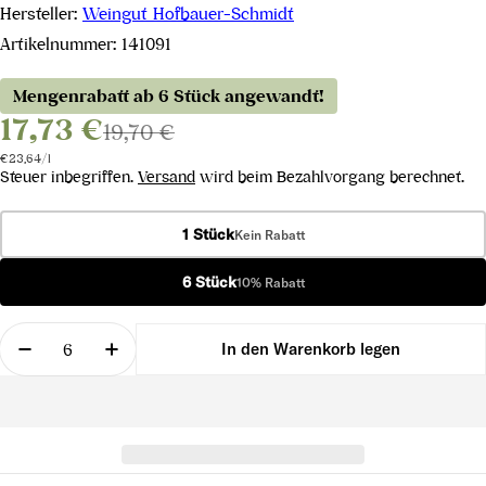
Hersteller:
Weingut Hofbauer-Schmidt
Artikelnummer:
141091
Mengenrabatt ab 6 Stück angewandt!
17,73 €
19,70 €
Stückpreis
pro
€23,64
/
l
Steuer inbegriffen.
Versand
wird beim Bezahlvorgang berechnet.
1 Stück
Kein Rabatt
6 Stück
10% Rabatt
Menge
In den Warenkorb legen
Menge für Grüner Veltliner Alte Reben Weinvierte
Menge für Grüner Veltliner Alte Reben 