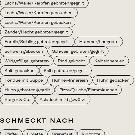
Lachs/Waller/Karpfen gebraten/gegrillt
Lachs/Waller/Karpfen geräuchert
Lachs/Waller/Karpfen gebacken
Zander/Hecht gebraten/gegrillt
Forelle/Saibling gebraten/gegrillt
Hummer/Languste
Schwein gebacken
Schwein gebraten/gegrillt
Wildgeflügel gebraten
Rind gekocht
Kalbsinnereien
Kalb gebacken
Kalb gebraten/gegrillt
Fondue mit Suppe
Hühner-Innereien
Huhn gebacken
Huhn gebraten/gegrillt
Pizza/Quiche/Flammkuchen
Burger & Co.
Asiatisch mild gewürzt
SCHMECKT NACH
Pfeffer
Limette
Grapefruit
Ringlotte