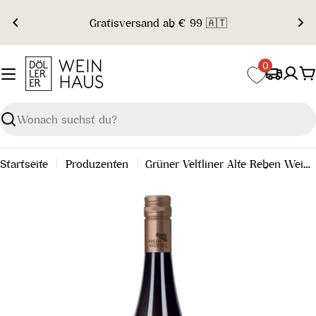
Zum
Gratisversand ab € 99 🇦🇹
Inhalt
springen
0
W
Suchen
Startseite
Produzenten
Grüner Veltliner Alte Reben Weinviertel DAC Reserve 2025