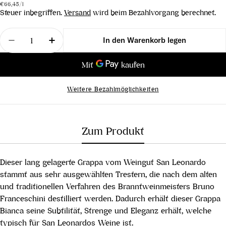
Stückpreis
pro
Preis
€66,45
/
l
Steuer inbegriffen.
Versand
wird beim Bezahlvorgang berechnet.
Menge
In den Warenkorb legen
Menge für Grappa Bianca verringern
Menge für Grappa Bianca erhöhen
Weitere Bezahlmöglichkeiten
Zum Produkt
Dieser lang gelagerte Grappa vom Weingut San Leonardo
stammt aus sehr ausgewählten Trestern, die nach dem alten
und traditionellen Verfahren des Branntweinmeisters Bruno
Franceschini destilliert werden. Dadurch erhält dieser Grappa
Bianca seine Subtilität, Strenge und Eleganz erhält, welche
typisch für San Leonardos Weine ist.