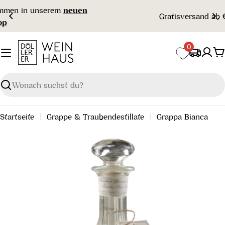
Zum
Gratisversand ab € 99 🇦🇹
Inhalt
springen
0
W
Suchen
Startseite
Grappe & Traubendestillate
Grappa Bianca