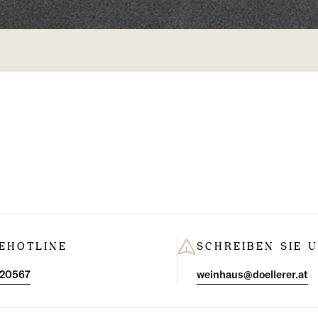
m
l
u
n
g
:
EHOTLINE
SCHREIBEN SIE 
 20567
weinhaus@doellerer.at