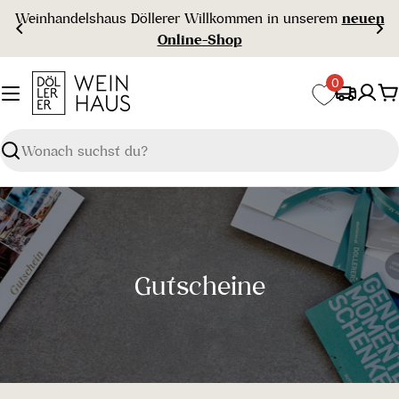
Zum
Weinhandelshaus Döllerer Willkommen in unserem
neuen
Inhalt
Online-Shop
springen
0
W
Suchen
S
Gutscheine
a
m
m