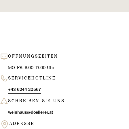
l
u
n
g
:
ÖFFNUNGSZEITEN
MO-FR: 8.00-17.00 Uhr
SERVICEHOTLINE
+43 6244 20567
SCHREIBEN SIE UNS
weinhaus@doellerer.at
ADRESSE