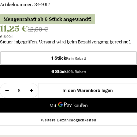
Artikelnummer:
244017
Mengenrabatt ab 6 Stück angewandt!
11,25 €
12,50 €
Stückpreis
pro
€15,00
/
l
Steuer inbegriffen.
Versand
wird beim Bezahlvorgang berechnet.
1 Stück
Kein Rabatt
6 Stück
10% Rabatt
Menge
In den Warenkorb legen
Menge für Shiraz Baan 2023 verringern
Menge für Shiraz Baan 2023 erhöhen
Weitere Bezahlmöglichkeiten