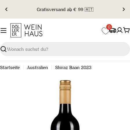
Zum
Gratisversand ab € 99 🇦🇹
Inhalt
springen
0
W
Suchen
Startseite
Australien
Shiraz Baan 2023