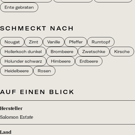
Ente gebraten
SCHMECKT NACH
Nougat
Zimt
Vanille
Pfeffer
Rumtopf
Hollerkoch dunkel
Brombeere
Zwetschke
Kirsche
Holunder schwarz
Himbeere
Erdbeere
Heidelbeere
Rosen
AUF EINEN BLICK
Hersteller
Salomon Estate
Land