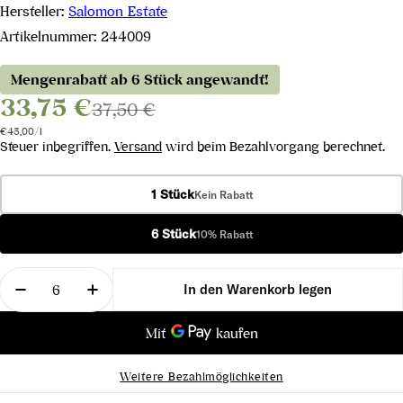
Hersteller:
Salomon Estate
Artikelnummer:
244009
Mengenrabatt ab 6 Stück angewandt!
33,75 €
37,50 €
Stückpreis
pro
€45,00
/
l
Steuer inbegriffen.
Versand
wird beim Bezahlvorgang berechnet.
1 Stück
Kein Rabatt
6 Stück
10% Rabatt
Menge
In den Warenkorb legen
Menge für Cabernet Sauvignon Finniss River Brea
Menge für Cabernet Sauvignon Finniss R
Weitere Bezahlmöglichkeiten