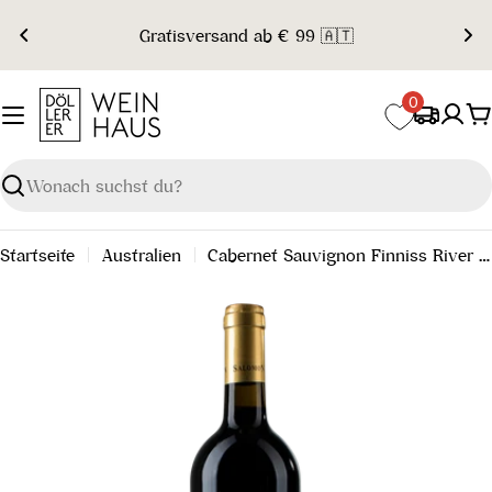
Zum
Gratisversand ab € 99 🇦🇹
Inhalt
springen
0
W
Suchen
Startseite
Australien
Cabernet Sauvignon Finniss River Breaeside Vineyard 2019