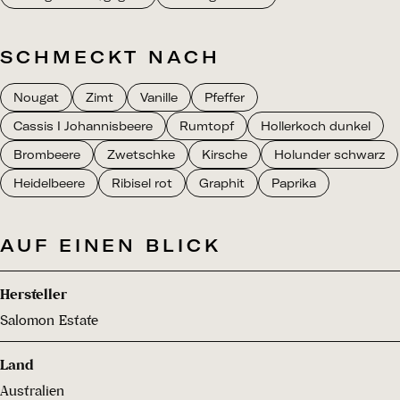
SCHMECKT NACH
Nougat
Zimt
Vanille
Pfeffer
Cassis I Johannisbeere
Rumtopf
Hollerkoch dunkel
Brombeere
Zwetschke
Kirsche
Holunder schwarz
Heidelbeere
Ribisel rot
Graphit
Paprika
AUF EINEN BLICK
Hersteller
Salomon Estate
Land
Australien