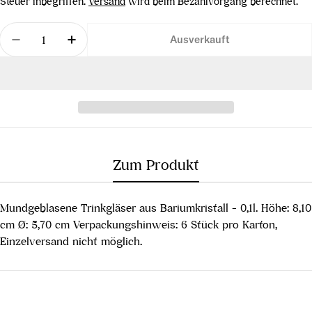
Preis
Steuer inbegriffen.
Versand
wird beim Bezahlvorgang berechnet.
Menge
Ausverkauft
Menge für Quetschbecher klein 6er Karton verrin
Menge für Quetschbecher klein 6er Kart
Zum Produkt
Mundgeblasene Trinkgläser aus Bariumkristall - 0,1l. Höhe: 8,10
cm Ø: 5,70 cm Verpackungshinweis: 6 Stück pro Karton,
Einzelversand nicht möglich.