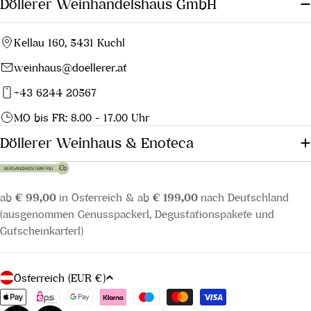
Döllerer Weinhandelshaus GmbH
Kellau 160, 5431 Kuchl
weinhaus@doellerer.at
+43 6244 20567
MO bis FR: 8.00 - 17.00 Uhr
Döllerer Weinhaus & Enoteca
ab
€ 99,00
in Österreich & ab
€ 199,00
nach Deutschland
(ausgenommen Genusspackerl, Degustationspakete und
Gutscheinkarterl)
L
Österreich (EUR €)
a
Zahlungsmethoden