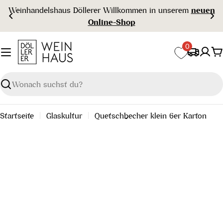
Zum
Weinhandelshaus Döllerer Willkommen in unserem
neuen
Inhalt
Online-Shop
springen
0
W
Suchen
Startseite
Glaskultur
Quetschbecher klein 6er Karton