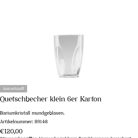
Ausverkauft
Quetschbecher klein 6er Karton
Bariumkristall mundgeblasen.
Artikelnummer:
89148
Regulärer
€120,00