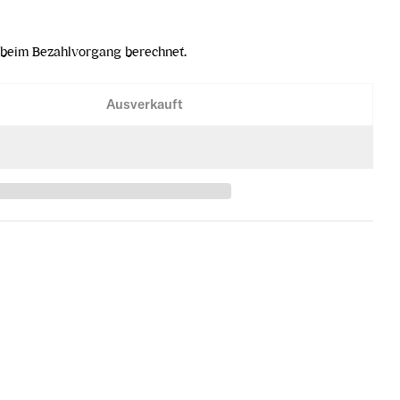
beim Bezahlvorgang berechnet.
Ausverkauft
verringern
nia´s Gin erhöhen