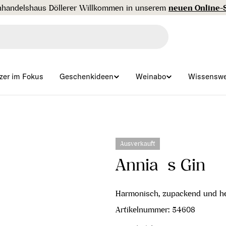
Gratisversand ab € 99 🇦🇹
zer im Fokus
Geschenkideen
Weinabo
Wissenswe
Ausverkauft
Annia´s Gin
Harmonisch, zupackend und he
Artikelnummer:
54608