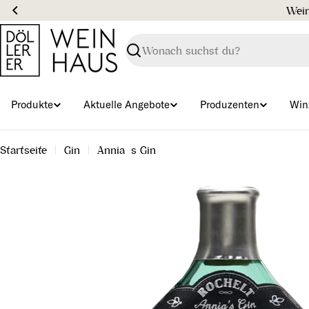
Zum
Inhalt
springen
Suchen
Produkte
Aktuelle Angebote
Produzenten
Win
Startseite
Gin
Annia´s Gin