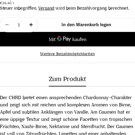
Stückpreis
pro
Preis
€26,40
/
l
Steuer inbegriffen.
Versand
wird beim Bezahlvorgang berechnet.
Menge
In den Warenkorb legen
Menge für Chardonnay Reserve &quot;CHRD&quot
Menge für Chardonnay Reserve &quot;
Weitere Bezahlmöglichkeiten
Zum Produkt
Der CHRD bietet einen ansprechenden Chardonnay-Charakter
und zeigt sich mit reichen und komplexen Aromen von Birne,
Apfel und subtilen Anklängen von Vanille. Am Gaumen hat er
eine üppige Textur und zeigt schöne Facetten von tropischen
Früchten, Nashi-Birne, Nektarine und Sternfrucht. Der Gaumen
ist voll von Zitrusfrüchten, Limetten und einer anhaltenden