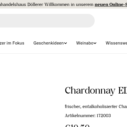
Gratisversand ab € 99 🇦🇹
zer im Fokus
Geschenkideen
Weinabo
Wissenswe
Chardonnay E
frischer, entalkoholisierter C
Artikelnummer:
172003