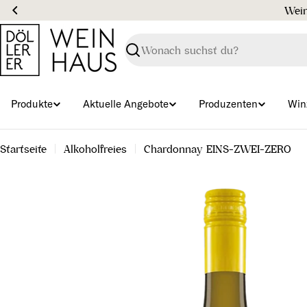
Zum
Inhalt
springen
Suchen
Produkte
Aktuelle Angebote
Produzenten
Win
Startseite
Alkoholfreies
Chardonnay EINS-ZWEI-ZERO