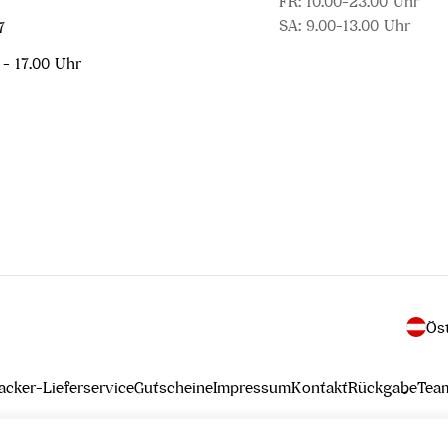
FR: 10.00-23.00 Uhr
SA: 9.00-13.00 Uhr
7
 - 17.00 Uhr
L
a
cker-Lieferservice
Gutscheine
Impressum
Kontakt
Rückgabe
Tea
n