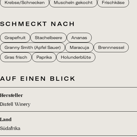
Krebse/Schnecken
Muscheln gekocht
Frischkäse
SCHMECKT NACH
Grapefruit
Stachelbeere
Ananas
Granny Smith (Apfel Sauer)
Maracuja
Brennnessel
Gras frisch
Paprika
Holunderblüte
AUF EINEN BLICK
Hersteller
Distell Winery
Land
Südafrika