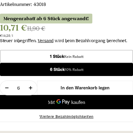
Artikelnummer:
43018
Mengenrabatt ab 6 Stück angewandt!
10,71 €
11,90 €
Stückpreis
pro
€14,28
/
l
Steuer inbegriffen.
Versand
wird beim Bezahlvorgang berechnet.
1 Stück
Kein Rabatt
6 Stück
10% Rabatt
Menge
In den Warenkorb legen
Menge für Sauvignon Blanc Two Oceans 2024 verr
Menge für Sauvignon Blanc Two Oceans
Weitere Bezahlmöglichkeiten