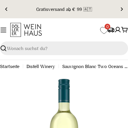
Zum
Gratisversand ab € 99 🇦🇹
Inhalt
springen
0
W
Suchen
Startseite
Distell Winery
Sauvignon Blanc Two Oceans 2024