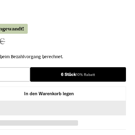
angewandt!
 €
beim Bezahlvorgang berechnet.
6 Stück
10% Rabatt
In den Warenkorb legen
n Shiraz 2021 verringern
esverloren Shiraz 2021 erhöhen