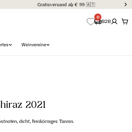
0
B2B
Wa
rtes
Weinvereine
Shiraz 2021
stnoten, dicht, feinkörniges Tannin.