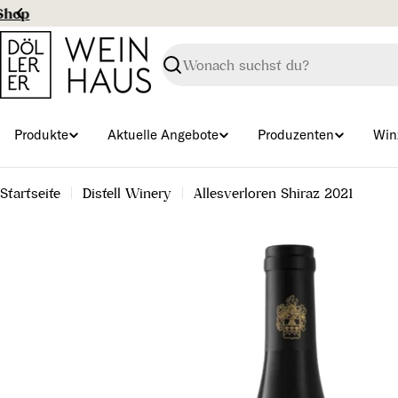
Zum
Inhalt
springen
Suchen
Produkte
Aktuelle Angebote
Produzenten
Win
Startseite
Distell Winery
Allesverloren Shiraz 2021