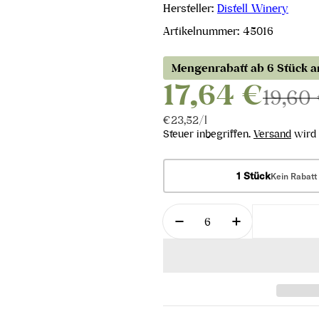
Hersteller:
Distell Winery
Artikelnummer:
45016
Mengenrabatt ab 6 Stück 
17,64 €
19,60
Stückpreis
pro
€23,52
/
l
Steuer inbegriffen.
Versand
wird 
1 Stück
Kein Rabatt
Menge
Menge für Allesverlore
Menge für All