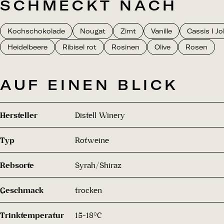
SCHMECKT NACH
Kochschokolade
Nougat
Zimt
Vanille
Cassis I J
Heidelbeere
Ribisel rot
Rosinen
Olive
Rosen
AUF EINEN BLICK
Hersteller
Distell Winery
Typ
Rotweine
Rebsorte
Syrah/Shiraz
Geschmack
trocken
Trinktemperatur
15-18°C