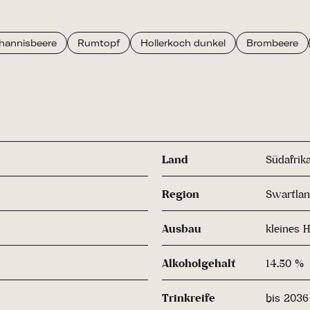
ohannisbeere
Rumtopf
Hollerkoch dunkel
Brombeere
Land
Südafrik
Region
Swartla
Ausbau
kleines 
Alkoholgehalt
14.50 %
Trinkreife
bis 2036