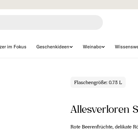
Gratisversand ab € 99 🇦🇹
zer im Fokus
Geschenkideen
Weinabo
Wissenswe
Flaschengröße: 0.75 L
Allesverloren 
Rote Beerenfrüchte, delikate Rö