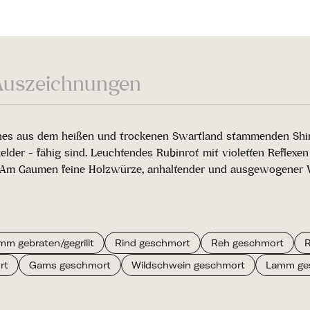
Auszeichnungen
nes aus dem heißen und trockenen Swartland stammenden Shiraz
lder - fähig sind. Leuchtendes Rubinrot mit violetten Reflex
in. Am Gaumen feine Holzwürze, anhaltender und ausgewogener 
mm gebraten/gegrillt
Rind geschmort
Reh geschmort
R
rt
Gams geschmort
Wildschwein geschmort
Lamm ge