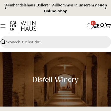
Zum
Weinhandelshaus Döllerer Willkommen in unserem
neuen
Inhalt
Online-Shop
springen
0
W
Suchen
S
Distell Winery
a
m
m