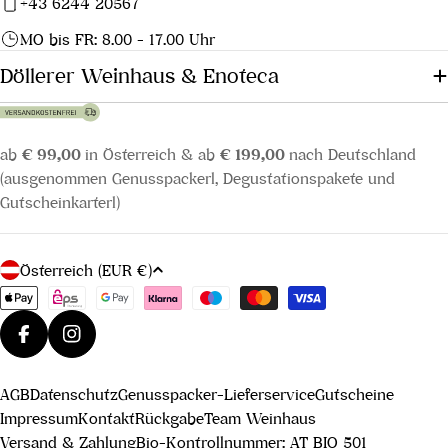
+43 6244 20567
MO bis FR: 8.00 - 17.00 Uhr
Döllerer Weinhaus & Enoteca
ab
€ 99,00
in Österreich & ab
€ 199,00
nach Deutschland
(ausgenommen Genusspackerl, Degustationspakete und
Gutscheinkarterl)
L
Österreich (EUR €)
a
Zahlungsmethoden
n
d
Facebook
Instagram
/
AGB
Datenschutz
Genusspacker-Lieferservice
Gutscheine
R
Impressum
Kontakt
Rückgabe
Team Weinhaus
e
Versand & Zahlung
Bio-Kontrollnummer: AT BIO 501