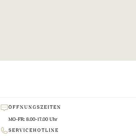
l
u
n
g
:
ÖFFNUNGSZEITEN
MO-FR: 8.00-17.00 Uhr
SERVICEHOTLINE