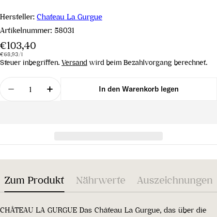
Hersteller:
Chateau La Gurgue
Artikelnummer:
58031
Regulärer
€103,40
Stückpreis
pro
Preis
€68,93
/
l
Steuer inbegriffen.
Versand
wird beim Bezahlvorgang berechnet.
Menge
In den Warenkorb legen
Menge für Chateau La Gurgue 2016 verringern
Menge für Chateau La Gurgue 2016 erh
Zum Produkt
Nährwerte
Auszeichnungen
CHÂTEAU LA GURGUE Das Château La Gurgue, das über die