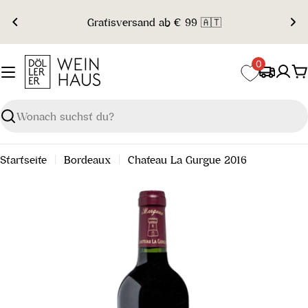
Zum
Gratisversand ab € 99 🇦🇹
Inhalt
springen
0
W
Suchen
Startseite
Bordeaux
Chateau La Gurgue 2016