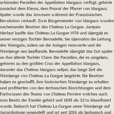
schönsten Parzellen der Appellation Margaux verfügt, gehörte
zunächst dem Klerus, dem Priorat der Pfarrei von Margaux.
Später wurde das Anwesen während der Französischen
Revolution verkauft. Zwei Bürgermeister von Margaux wurden
nacheinander Besitzer des Château La Gurgue. Jacques
Merlaut kaufte das Château La Gurgue 1978 und übergab es
seiner einzigen Tochter Bernadette. Sie übernahm die Leitung
des Weinguts, indem sie die Anlagen renovierte und die
Weinberge neu bepflanzte. Bernadette übergibt das Gut später
an ihre älteste Tochter Claire. Die Parzellen, die es umgeben,
gehören zu den größten Crus der Appellation Margaux,
darunter das Château Margaux selbst, das lange Zeit die
Weinberge von Château La Gurgue begehrte. Die Besitzer
haben es geschafft, ihre historischen Weinberge zu erhalten
und profitierten von den technischen Einrichtungen und dem
Fachwissen des Teams von Château Ferrière welches auch
zum Besitz der Familie gehört und 1855 als 3.Cru klassifiziert
wurde. Dadurch hat Château La Gurgue seine Weinberge auf
Agrarökologie umgestellt und ist seit 2016 als biologisch und