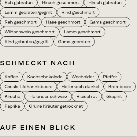
Reh gebraten
Hirsch geschmort
Hirsch gebraten
Lamm gebraten/gegrillt
Rind geschmort
Reh geschmort
Hase geschmort
Gams geschmort
Wildschwein geschmort
Lamm geschmort
Rind gebraten/gegrillt
Gams gebraten
SCHMECKT NACH
Kaffee
Kochschokolade
Wacholder
Pfeffer
Cassis I Johannisbeere
Hollerkoch dunkel
Brombeere
Kirsche
Holunder schwarz
Ribisel rot
Graphit
Paprika
Grüne Kräuter getrocknet
AUF EINEN BLICK