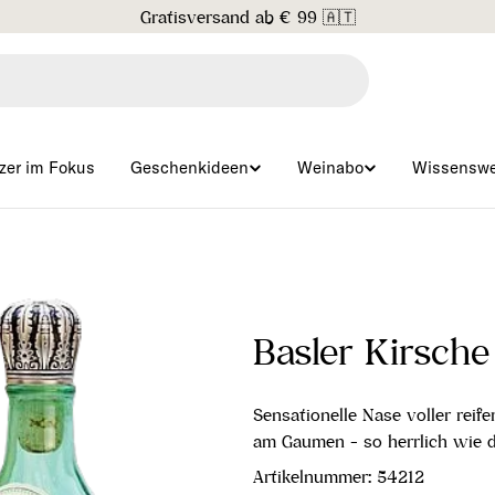
Gratisversand ab € 99 🇦🇹
zer im Fokus
Geschenkideen
Weinabo
Wissenswe
Basler Kirsche
Sensationelle Nase voller reif
am Gaumen - so herrlich wie 
Artikelnummer:
54212