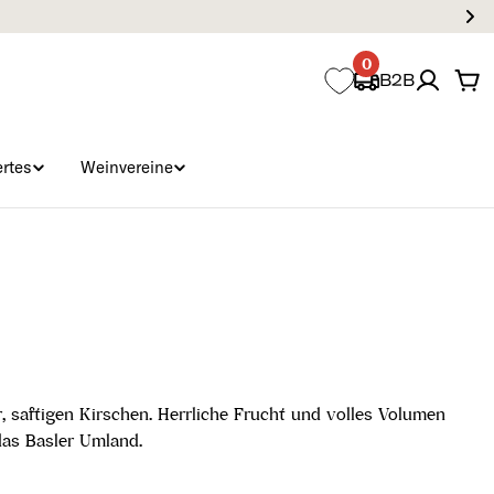
0
B2B
Wa
rtes
Weinvereine
er, saftigen Kirschen. Herrliche Frucht und volles Volumen
das Basler Umland.