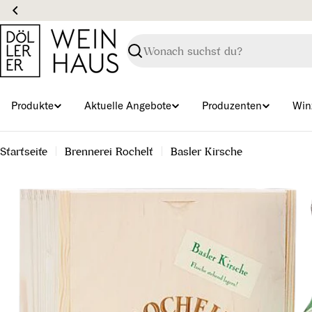
Zum
Inhalt
springen
Suchen
Produkte
Aktuelle Angebote
Produzenten
Win
Startseite
Brennerei Rochelt
Basler Kirsche