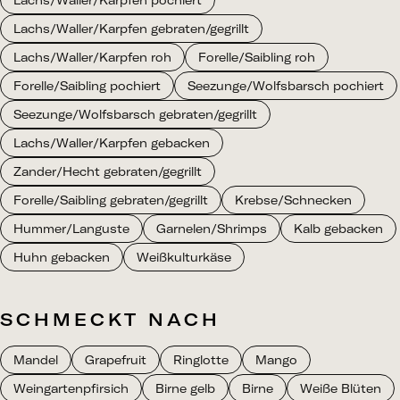
Lachs/Waller/Karpfen pochiert
Lachs/Waller/Karpfen gebraten/gegrillt
Lachs/Waller/Karpfen roh
Forelle/Saibling roh
Forelle/Saibling pochiert
Seezunge/Wolfsbarsch pochiert
Seezunge/Wolfsbarsch gebraten/gegrillt
Lachs/Waller/Karpfen gebacken
Zander/Hecht gebraten/gegrillt
Forelle/Saibling gebraten/gegrillt
Krebse/Schnecken
Hummer/Languste
Garnelen/Shrimps
Kalb gebacken
Huhn gebacken
Weißkulturkäse
SCHMECKT NACH
Mandel
Grapefruit
Ringlotte
Mango
Weingartenpfirsich
Birne gelb
Birne
Weiße Blüten