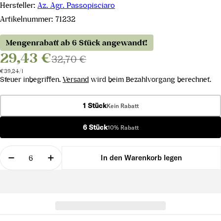
Hersteller:
Az. Agr. Passopisciaro
Artikelnummer:
71232
Mengenrabatt ab 6 Stück angewandt!
29,43 €
32,70 €
Stückpreis
pro
€39,24
/
l
Steuer inbegriffen.
Versand
wird beim Bezahlvorgang berechnet.
1 Stück
Kein Rabatt
6 Stück
10% Rabatt
Menge
In den Warenkorb legen
Menge für Passobianco 2023 verringern
Menge für Passobianco 2023 erhöhen