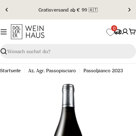
Zum
Gratisversand ab € 99 🇦🇹
Inhalt
springen
0
W
Suchen
Startseite
Az. Agr. Passopisciaro
Passobianco 2023