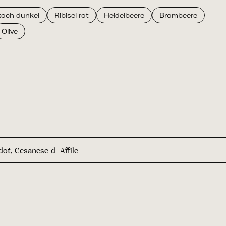
koch dunkel
Ribisel rot
Heidelbeere
Brombeere
Olive
dot, Cesanese d´Affile