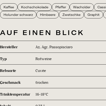
Kaffee
Kochschokolade
Pfeffer
Wacholder
Cassi
Holunder schwarz
Himbeere
Zwetschke
Graphit
AUF EINEN BLICK
Hersteller
Az. Agr. Passopisciaro
Typ
Rotweine
Rebsorte
Cuvée
Geschmack
trocken
Trinktemperatur
16-18°C
Inhalt
0.75 l