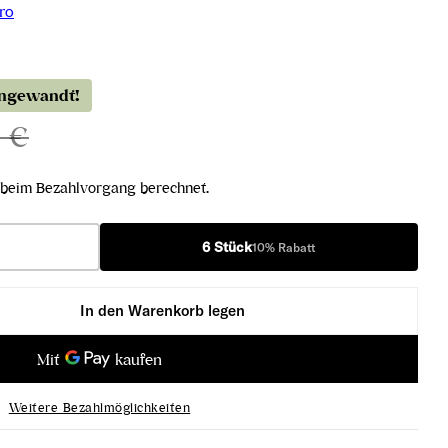
ro
angewandt!
0 €
beim Bezahlvorgang berechnet.
6 Stück
10% Rabatt
In den Warenkorb legen
GT 2019 verringern
nchetti IGT 2019 erhöhen
Weitere Bezahlmöglichkeiten