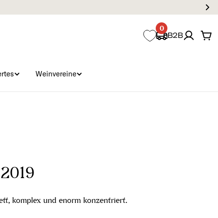
0
B2B
Wa
rtes
Weinvereine
 2019
ett, komplex und enorm konzentriert.