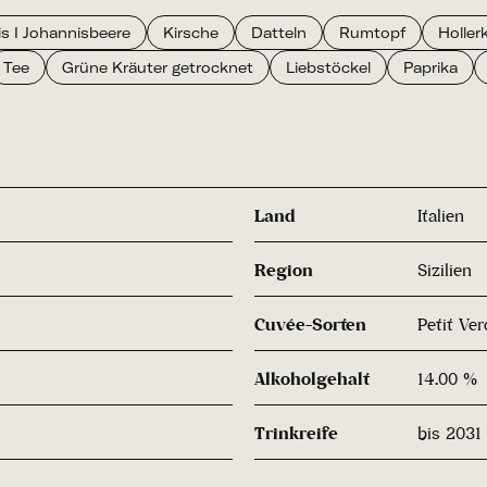
s I Johannisbeere
Kirsche
Datteln
Rumtopf
Holler
Tee
Grüne Kräuter getrocknet
Liebstöckel
Paprika
Land
Italien
Region
Sizilien
Cuvée-Sorten
Petit Ver
Alkoholgehalt
14.00 %
Trinkreife
bis 2031