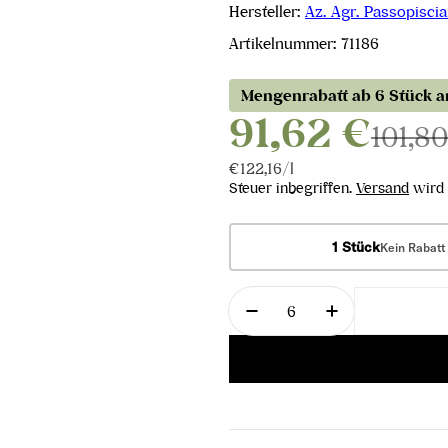
Hersteller:
Az. Agr. Passopiscia
Artikelnummer:
71186
Mengenrabatt ab 6 Stück 
91,62 €
101,8
Stückpreis
pro
€122,16
/
l
Steuer inbegriffen.
Versand
wird 
1 Stück
Kein Rabatt
Menge
Menge für Franchetti I
Menge für Fra