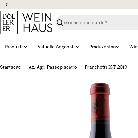
Zum
Inhalt
springen
Suchen
Produkte
Aktuelle Angebote
Produzenten
Win
Startseite
Az. Agr. Passopisciaro
Franchetti IGT 2019