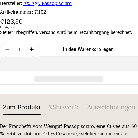
Hersteller:
Az. Agr. Passopisciaro
Artikelnummer:
71152
Regulärer
€123,50
Stückpreis
pro
Preis
€164,67
/
l
Steuer inbegriffen.
Versand
wird beim Bezahlvorgang berechnet.
Menge
In den Warenkorb legen
Menge für Franchetti IGT 2017 verringern
Menge für Franchetti IGT 2017 erhöhen
Zum Produkt
Nährwerte
Auszeichnungen
Der Franchetti vom Weingut Passopisciaro, eine Cuvée aus 60
% Petit Verdot und 40 % Cesanese, welcher sich in einem